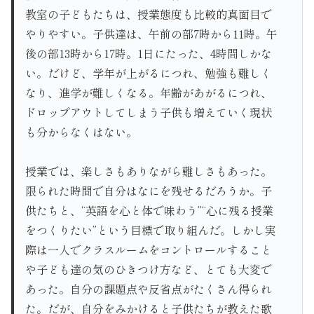
教室の子どもたちは、授業態度も比較的真面目で
やりやすい。子供達は、午前の部7時から11時。午
後の部13時から17時。1日にたった、4時間しかな
い。だけど、学年が上がるにつれ、勉強も難しく
なり、進学が難しくなる。年齢があがるにつれ、
ドロップアウトしてしまう子供も増えていく現状
も分からなくはない。
授業では、楽しさもありながら難しさもあった。
限られた時間で自分はなにを残せるだろうか。子
供たちと、“英語を心と体で味わう”“心に残る授業
をつくりたい”という目標で取り組んだ。しかし実
際は一人でクラスルームをコントロールすること
や子ども達の気のひきつけ方など、とても大変で
あった。自分の課題点や反省点がたくさん得られ
た。だが、自分をみかけると子供たちが教えた歌