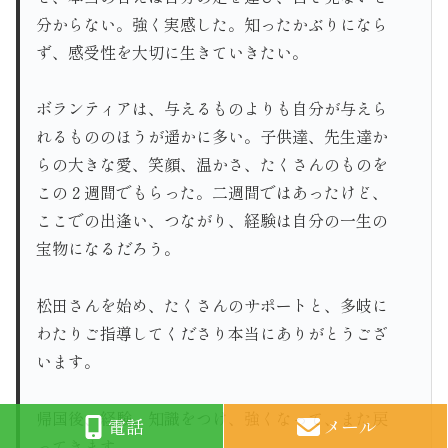
分からない。強く実感した。知ったかぶりになら
ず、感受性を大切に生きていきたい。
ボランティアは、与えるものよりも自分が与えら
れるもののほうが遥かに多い。子供達、先生達か
らの大きな愛、笑顔、温かさ、たくさんのものを
この２週間でもらった。二週間ではあったけど、
ここでの出逢い、つながり、経験は自分の一生の
宝物になるだろう。
松田さんを始め、たくさんのサポートと、多岐に
わたりご指導してくださり本当にありがとうござ
います。
帰国後、経験、知識をつけ、強くなって、また戻
電話
メール
ってきます。