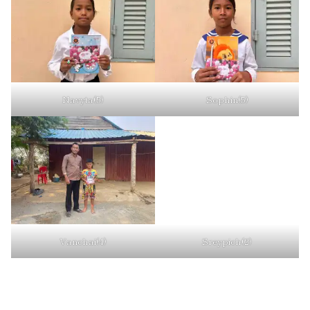
Navyta(5)
Sophin(5)
Vanchai(4)
Sreypich(2)