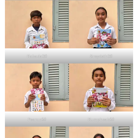
Kakada(6)
Sreydeth(6)
Pearun(5)
Kumpheak(5)