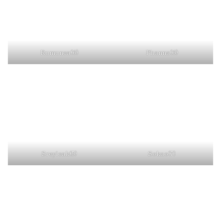
Rumunea(6)
Phanna(6)
Sreyleak(5)
Sokao(7)