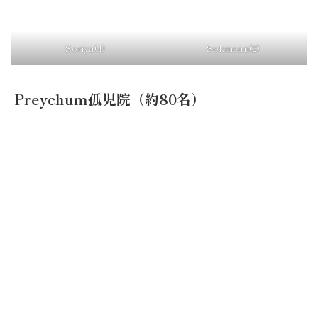
Soriya(4)
Sokmean(2)
Preychum孤児院（約80名）