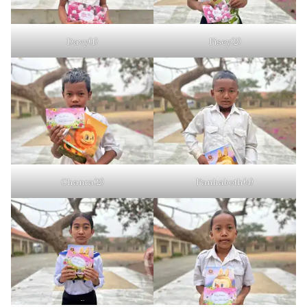
Davy(1)
Pisey(2)
Chanra(2)
Panhaboth(4)