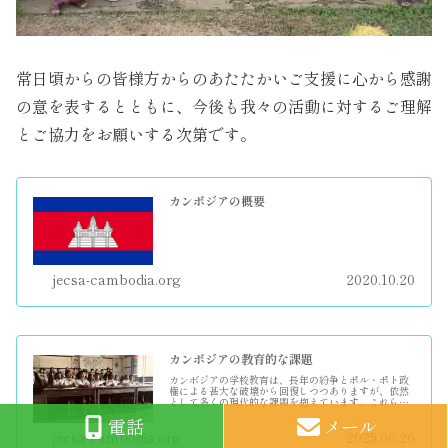
常日頃からの皆様方からのあたたかいご支援に心から感謝
の意を表するとともに、今後も我々の活動に対するご理解
とご協力をお願いする次第です。
カンボジアの概要
jecsa-cambodia.org
2020.10.20
カンボジアの教育的な課題
カンボジアの学校教育は、長年の紛争とポル・ポト政
権による甚大な破壊から回復しつつありますが、依然
として多くの現代的な課題を抱えています。これらの
課題は複合的に絡み合っており、その背景には歴史
電話
メール
的、経済的、社会的な要因が存在します。1. 教育の...
jecsa-cambodia.org
2025.06.26