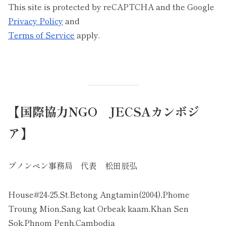
This site is protected by reCAPTCHA and the Google
Privacy Policy
and
Terms of Service
apply.
【国際協力NGO JECSAカンボジ
ア】
プノンペン事務局 代表 松田辰弘
House#24-25,St.Betong Angtamin(2004),Phome
Troung Mion,Sang kat Orbeak kaam,Khan Sen
Sok,Phnom Penh,Cambodia