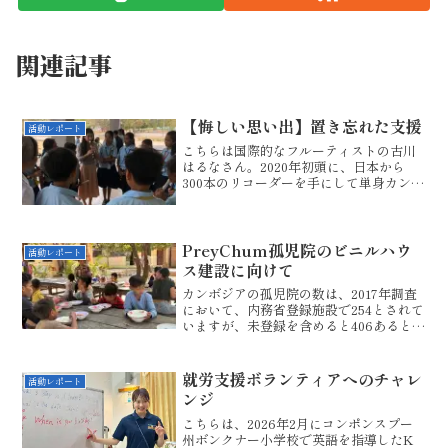
関連記事
【悔しい思い出】置き忘れた支援
活動レポート
こちらは国際的なフルーティストの古川
はるなさん。2020年初頭に、日本から
300本のリコーダーを手にして単身カンボ
ジアにお越しになりました。古川さん
は、カンボジアの音楽活動の普及という
夢をもっていらっしゃる音楽家です。国
際コンクールでも優勝...
PreyChum孤児院のビニルハウ
活動レポート
ス建設に向けて
カンボジアの孤児院の数は、2017年調査
において、内務省登録施設で254とされて
いますが、未登録を含めると406あるとの
調査結果がユニセフによって報告されて
います。カンボジア国内には、孤児問題
のほかにも、児童労働、児童虐待、教育
就労支援ボランティアへのチャレ
活動レポート
を受けさせな...
ンジ
こちらは、2026年2月にコンポンスプー
州ボンクナー小学校で英語を指導したK