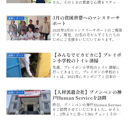
さん。そのときの素直な心情をスタッフ
ブログに綴ってくれています。何かやり
残した感がある。できなかったことに再
チャレンジしたい。そんな思いで、7月に
3月の貧困世帯へのマンスリーサ
活動レポート
再びカンボジアに来...
ポート
2025年3月のマンスリーサポートのご報告
です。現在、22名の方から子どもたちの
ためにご支援をいただいております。改
めまして、心からお礼を申し上げます。
さて、日本円で国内に入れていただく皆
様からのお金は、為替手数料と国際送金
【みんなでピカピカに】プレイボ
活動レポート
手数料で減額され...
ン小学校のトイレ清掃
先週、プレイボン小学校のトイレ清掃に
行ってきました。プレイボン小学校のト
イレは、2021年にカンボジアと日本の共
同プロジェクトによって建設されたも
の。それから、1年が過ぎましたが、今で
も先生方と子どもたちとできれいに維持
【人材派遣会社】プノンペンの神
活動レポート
管理されています。今...
戸Human Serviceを訪問
昨日、プノンペンの神戸Human Servise
をご訪問させていただきました。おそら
く、2年ぶりに会ったMr.チュンとその奥
様のMakaraさん。チアフルスマイルの
契約ドライバーとして働いてくれていま
す。これまでに、シェムリアップを訪問