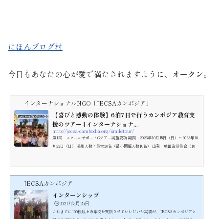
にほんブログ村
今日もあなたの心が愛で満たされますように、
オークン
。
インターナショナルNGO「JECSAカンボジア」
【喜びと感動の体験】6泊7日で行うカンボジア教育支
援のツアー | インターナショナ...
http://jecsa-cambodia.org/smiletour/
第1回 スクールサポートGツアー実施要項 期間：2023年10月15日（日）～2023年10
月22日（日） 募集人数：最大20名（最小開催人数10名） 出発：成田空港集合（10
月...
JECSAカンボジア
インターンシップ
🕒️2021年3月25日
これまでに100校以上の学校を支援させていただいた実績が、JECSAカンボジアと