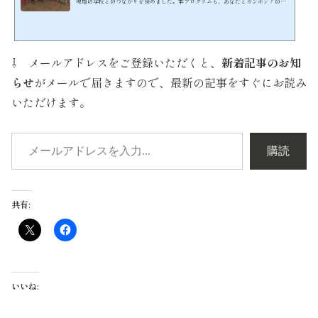
現地の学校とのつながりを深めました。本プログラムも、あなたとカンボジアの子
どもたちとの橋渡しをさせていただきながら、カンボジア教育局の後援を受けて、
英語の授業という形での無償支援を行うものです。こちらが、現在目指している英
語を通した教育支援のスタイルです。https://youtu.be/I-2DZuf32ik子どもが大好
きで、かつボランティアマインドあふれる方が数多く参加しています。当団体の主
⇩ メールアドレスをご登録いただくと、
新着記事のお知
催するインターンシップの参加スタイルには、ホームステイ...
らせ
がメールで届きますので、最新の記事をすぐにお読み
いただけます。
購読
共有:
いいね: