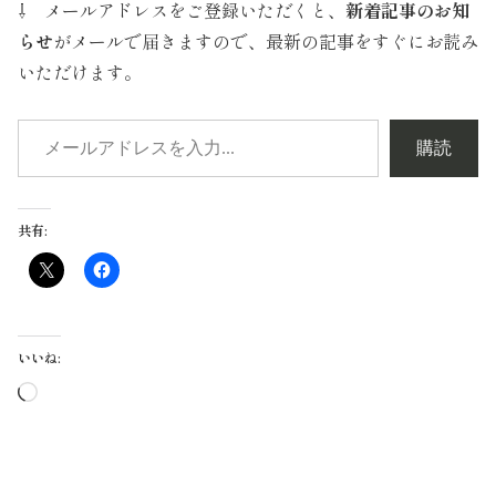
⇩ メールアドレスをご登録いただくと、
新着記事のお知
催するインターンシップの参加スタイルには、ホームステイ...
らせ
がメールで届きますので、最新の記事をすぐにお読み
いただけます。
購読
共有:
いいね:
読
み
込
み