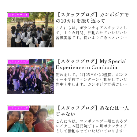
【スタッフブログ】カンボジアで
スタッフブログ
の10カ月を振り返って
こんにちは。ボランティアスタッフとし
て、１０カ月間、活動させていただいた
宮城美希です。長いようであっという間
に過ぎていった１０カ月、そして私の人
生の中で一番子ども達の笑顔と苦しさを
見た１０カ月を最後に振り返っていきた
いと思います。コンポンス...
【スタッフブログ】My Special
スタッフブログ
Experience in Cambodia
初めまして。2月25日から2週間、ボンク
ナー小学校でインターン活動をしていた
岩中と申します。カンボジアで過ごした
日々は濃密で、どれも忘れられない経験
と思い出になりました。ここでは、特に
印象に残っている活動について紹介しま
す。ホームステイ先で...
【スタッフブログ】あなたは一人
スタッフブログ
じゃない
こんにちは。コンポンスプー州にあるプ
レイチュム孤児院で１ヶ月ボランティア
として活動させていただいております、
伊地知優果と申します。孤児院に到着し