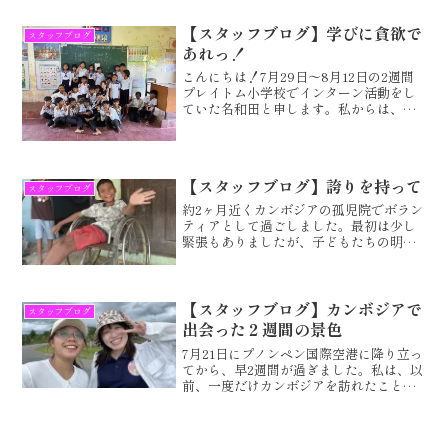
てから、折り返しである2週間が経過しま
した。カンボジアに来る前は、支援する
【スタッフブログ】学びに貪欲で
スタッフブログ
ために自分は現地の人に...
あれっ！
こんにちは！7月29日～8月12日の2週間
プレイトム小学校でインターン活動をし
ていた名和田と申します。私からは、こ
の2週間で感じた生徒の学習意欲について
お話ししたいと思います。私は、２～6年
生の英語のクラスを担当しましたが、担
当学年に関わら...
【スタッフブログ】誇りを持って
スタッフブログ
約2ヶ月近くカンボジアの孤児院でボラン
ティアとして過ごしました。最初は少し
緊張もありましたが、子どもたちの明る
い笑顔に迎えられ、すぐにその不安はな
くなりました。毎日の生活の中では、勉
強を教えるだけでなく、子どもたちと一
緒に生活の基本となるこ...
【スタッフブログ】カンボジアで
スタッフブログ
出会った２週間の景色
7月21日にプノンペン国際空港に降り立っ
てから、早2週間が過ぎました。私は、以
前、一度だけカンボジアを訪れたことが
ありましたが、実際にカンボジアの家庭
の中で生活するのは初めてだったので、
最初の数日間は驚きの連続でした。冷た