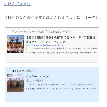
にほんブログ村
今日もあなたの心が愛で満たされますように、
オークン
。
インターナショナルNGO「JECSAカンボジア」
【喜びと感動の体験】6泊7日で行うカンボジア教育支
援のツアー | インターナショナ...
http://jecsa-cambodia.org/smiletour/
第1回 スクールサポートGツアー実施要項 期間：2023年10月15日（日）～2023年10
月22日（日） 募集人数：最大20名（最小開催人数10名） 出発：成田空港集合（10
月...
JECSAカンボジア
インターンシップ
🕒️2021年3月25日
これまでに100校以上の学校を支援させていただいた実績が、JECSAカンボジアと
現地の学校とのつながりを深めました。本プログラムも、あなたとカンボジアの子
どもたちとの橋渡しをさせていただきながら、カンボジア教育局の後援を受けて、
英語の授業という形での無償支援を行うものです。こちらが、現在目指している英
語を通した教育支援のスタイルです。https://youtu.be/I-2DZuf32ik子どもが大好
きで、かつボランティアマインドあふれる方が数多く参加しています。当団体の主