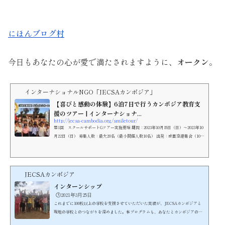
にほんブログ村
今日もあなたの心が愛で満たされますように、
オークン
。
インターナショナルNGO「JECSAカンボジア」
【喜びと感動の体験】6泊7日で行うカンボジア教育支
援のツアー | インターナショナ...
http://jecsa-cambodia.org/smiletour/
第1回 スクールサポートGツアー実施要項 期間：2023年10月15日（日）～2023年10
月22日（日） 募集人数：最大20名（最小開催人数10名） 出発：成田空港集合（10
月...
JECSAカンボジア
インターンシップ
🕒️2021年3月25日
これまでに100校以上の学校を支援させていただいた実績が、JECSAカンボジアと
現地の学校とのつながりを深めました。本プログラムも、あなたとカンボジアの子
どもたちとの橋渡しをさせていただきながら、カンボジア教育局の後援を受けて、