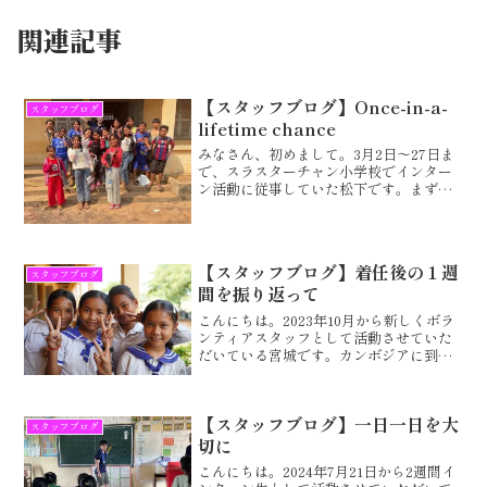
関連記事
【スタッフブログ】Once-in-a-
スタッフブログ
lifetime chance
みなさん、初めまして。3月2日〜27日ま
で、スラスターチャン小学校でインター
ン活動に従事していた松下です。まず
は、このブログに少しでも目を通してい
ただいて、ありがとうございます。私
が、ここに来ることを決めたきっかけは
以前、アフリカで似たよう...
【スタッフブログ】着任後の１週
スタッフブログ
間を振り返って
こんにちは。2023年10月から新しくボラ
ンティアスタッフとして活動させていた
だいている宮城です。カンボジアに到着
してからの1週間を振り返りたいと思いま
す。実際に支援の現場を見て私はカンボ
ジアに到着後すぐに支援の現場に参加さ
【スタッフブログ】一日一日を大
せていただきまし...
スタッフブログ
切に
こんにちは。2024年7月21日から2週間イ