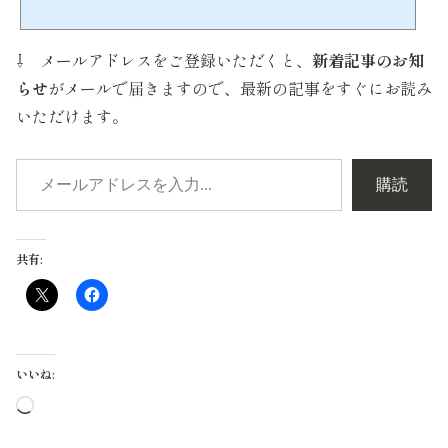
英語の授業という形での無償支援を行うものです。こちらが、現在目指している英
語を通した教育支援のスタイルです。https://youtu.be/I-2DZuf32ik子どもが大好
きで、かつボランティアマインドあふれる方が数多く参加しています。当団体の主
⇩ メールアドレスをご登録いただくと、
新着記事のお知
催するインターンシップの参加スタイルには、ホームステイ...
らせ
がメールで届きますので、最新の記事をすぐにお読み
いただけます。
購読
共有:
いいね:
読
み