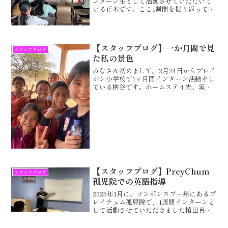
ンターン生として活動させていただいて
いる正木です。ここ1週間を振り返って、
私が感じたことなどを紹介したいと思い
ます。1.カンボジアに到着現在、私はコン
ポンスプー州のプレイボン小学校で英語
を教えてい...
【スタッフブログ】一か月間で見
スタッフブログ
た私の景色
みなさん初めまして。2月24日からプレイ
ボン小学校で1ヶ月間インターン活動をし
ている桝谷です。ホームステイ先、実際
の活動、町の現状、私生活について話し
たいと思います。まずはホームステイ先
のことについて話します。私のホストフ
ァミリーの方はヌー...
【スタッフブログ】PreyChum
スタッフブログ
孤児院での英語指導
2025年1月に、コンポンスプー州にあるプ
レイチュム孤児院で、1週間インターンと
して活動させていただきました植田真麻
です。大学で国際支援について学んでい
るというのもあり、一度はこのような活