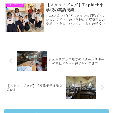
動に参加してみたいと思っており、今回
【スタッフブログ】Taphich小
スタッフブログ
インターンとして...
学校の英語授業
JECSAカンボジアスタッフの細島です。
シェムリアップの小学校にて英語授業の
サポートをしています。こちらの学校で
の英語指導は、まだ始まったばかりで、
生徒たちの英語の理解度を知ることから
始めるのですが・・・同じ学年でも、家
庭の事情によって毎日...
シェムリアップ州でのスクールサポー
トを休止せざるを得なかった理由
【スタッフブログ】『授業相手は誰な
のか』