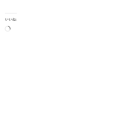
いいね:
読
み
込
み
中…