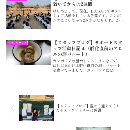
着いてからの2週間
はじめまして。現在、JECSAにてボラン
ティア活動をしている佐藤です。カンボ
ジアについてから2週間がたちます。この
2週間は、まず3日間ほどアンコールワッ
トを観光し、その後、学校にて体育の授
業と個別指導、英語授業のサポートをし
ています。JEC...
【スタッフブログ】サポートスタ
スタッフブログ
ッフ活動日記４（孵化直前のアヒ
ルの卵バルート）
カンボジアの屋台やレストランなどでし
ばしば見かける孵化直前の卵・バルート
を食べてみました。カンボジアには、日
本で売られている普通の卵の他に、バル
ートという孵化直前の卵を茹でた料理が
あります。孵化直前なのでアヒルだと判
別できるほど、目やくちば...
【スタッフブログ】温かく迎えてくれ
たホストファミリーに感謝