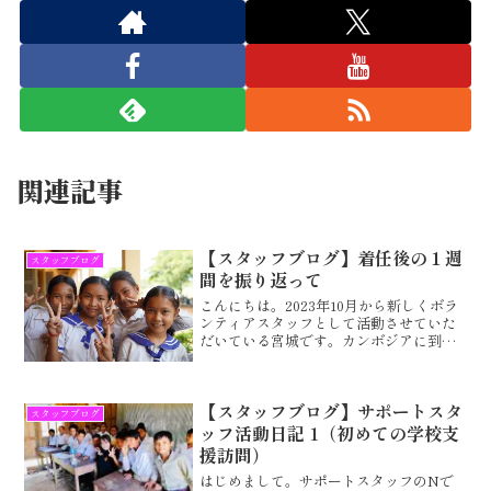
関連記事
【スタッフブログ】着任後の１週
スタッフブログ
間を振り返って
こんにちは。2023年10月から新しくボラ
ンティアスタッフとして活動させていた
だいている宮城です。カンボジアに到着
してからの1週間を振り返りたいと思いま
す。実際に支援の現場を見て私はカンボ
ジアに到着後すぐに支援の現場に参加さ
【スタッフブログ】サポートスタ
せていただきまし...
スタッフブログ
ッフ活動日記 1（初めての学校支
援訪問）
はじめまして。サポートスタッフのNで