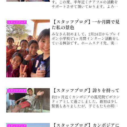
す。この度、半年近くチアフルの活動を
サポートさせて頂いております。よろし
くお願いします。8月の支援訪問で感じた
こと支援を行う学校には首都プノンペン
から2日掛けて移動しました。途中に20-
【スタッフブログ】一か月間で見
スタッフブログ
30分程、唯一の休...
た私の景色
みなさん初めまして。2月24日からプレイ
ボン小学校で1ヶ月間インターン活動をし
ている桝谷です。ホームステイ先、実際
の活動、町の現状、私生活について話し
たいと思います。まずはホームステイ先
のことについて話します。私のホストフ
ァミリーの方はヌー...
【スタッフブログ】誇りを持って
スタッフブログ
約2ヶ月近くカンボジアの孤児院でボラン
ティアとして過ごしました。最初は少し
緊張もありましたが、子どもたちの明る
い笑顔に迎えられ、すぐにその不安はな
くなりました。毎日の生活の中では、勉
強を教えるだけでなく、子どもたちと一
緒に生活の基本となるこ...
【スタッフブログ】カンボジアに
スタッフブログ