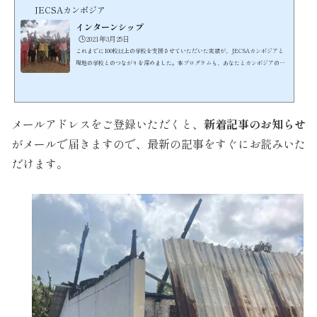
JECSAカンボジア
インターンシップ
🕒️2021年3月25日
これまでに100校以上の学校を支援させていただいた実績が、JECSAカンボジアと
現地の学校とのつながりを深めました。本プログラムも、あなたとカンボジアの子
どもたちとの橋渡しをさせていただきながら、カンボジア教育局の後援を受けて、
英語の授業という形での無償支援を行うものです。こちらが、現在目指している英
語を通した教育支援のスタイルです。https://youtu.be/I-2DZuf32ik子どもが大好
きで、かつボランティアマインドあふれる方が数多く参加しています。当団体の主
メールアドレスをご登録いただくと、
新着記事のお知らせ
催するインターンシップの参加スタイルには、ホームステイ...
がメールで届きますので、最新の記事をすぐにお読みいた
だけます。