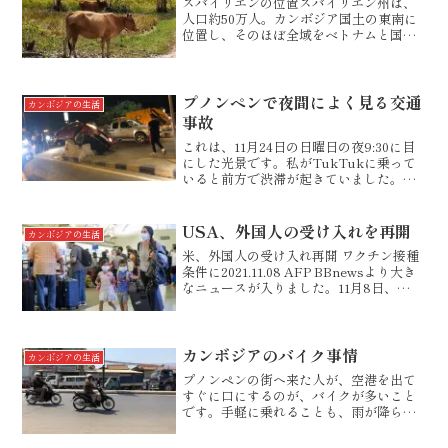
スバイリエンの位置スバイリエン州は、
人口約50万人。カンボジア国土の東南に
位置し、そのほぼ全域をベトナムと国境
をまたぐ州です。スバイリエンの中心地
は、カンボジアのプノンペンとベトナム
のホーチミンを結ぶ国道一号線のほぼ中
間地点にあります。プノ...
プノンペンで夜間によく見る交通
カンボジアの生活
事故
これは、11月24日の日曜日の夜9:30に目
にした光景です。私がTukTukに乗って
いると前方で渋滞が起きていました。こ
の時間に渋滞はないはずなのに…と思い
ながら通り過ぎてみると、自動車の単独
事故。乗用車が中央分離帯に乗り上げて
USA、外国人の受け入れを再開
カンボジアの生活
いました。無...
米、外国人の受け入れ再開 ワクチン接種
条件に2021.11.08 AFP BBnewsより大き
なニュースが入りました。11月8日、
USAがとうとう20か月間に及ぶ入国制限
の撤廃に踏み切りました。これは、指定
された30か国及び地域に対してのワ...
カンボジアのバイク事情
カンボジアの生活
プノンペンの街へ来た人が、空港を出て
すぐに口にするのが、バイクが多いこと
です。手軽に乗れることも、雨が降らな
いことも、その背景にありますが、大き
な理由は経済的な事情があります。カン