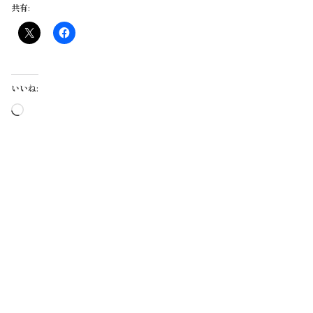
共有:
いいね:
読
み
込
み
中…