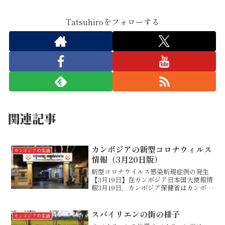
Tatsuhiroをフォローする
関連記事
カンボジアの新型コロナウィルス
カンボジアの生活
情報（3月20日版）
新型コロナウイルス感染新規症例の発生
【3月19日】在カンボジア日本国大使館情
報3月19日，カンボジア保健省はカンボジ
ア国内において新たに10名の新型コロナ
ウイルスへの感染が確認された旨発表し
ました。3月20日14時現在，カンボジア国
スバイリエンの街の様子
カンボジアの生活
内におけ...