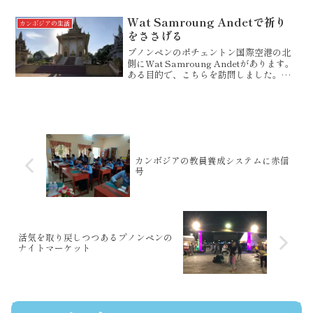
ボジアには、自動車の生産工場がないの
で、ほとんどが北米からの...
Wat Samroung Andetで祈り
カンボジアの生活
をささげる
プノンペンのポチェントン国際空港の北
側にWat Samroung Andetがあります。
ある目的で、こちらを訪問しました。な
んでも、そのご利益で人気のパゴダだと
か・・・。涅槃像がありました。日曜日
ということもあり、かなりの人出です。
境内には...
カンボジアの教員養成システムに赤信
号
活気を取り戻しつつあるプノンペンの
ナイトマーケット