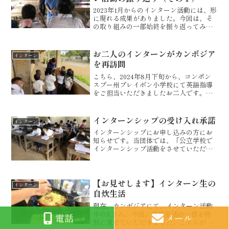
2023年1月からのインターン活動には、形
に現れる成果がありました。今回は、そ
の取り組みの一部始終を振り返ってみよ
うと思います。小高い丘の上から、支援
校周辺を見渡し、思いを巡らします。コ
ンポンスプー州で迎える3度目のインター
お二人のインターンがカンボジア
インターン
ナショナルニュー...
を再訪問
こちら、2024年8月下旬から、コンポン
スプー州プレイボン小学校にて英語指導
をご担当いただきましたお二人です。こ
のお二人が、半年たった今、もう一度子
どもたちに会うためにこちらにお越しに
なります。スクールサポートとして、進
インターンシップの受け入れ承諾
インターン
んで学校清掃活動に取...
インターンシップにお申し込みの方にお
知らせです。当団体では、「公立学校で
インターンシップ活動をさせていただき
ながら、学校教育の質的向上に寄与し、
地域のモデル校となることを目指す。」
という目的に照らし、本気で取り組んで
いただける方を優先的に採...
【お見せします】インターン生の
インターン
自炊生活
現在、カンボジアにて、インターン活動
中のKさん。今回、自炊生活の一部を特
電話
メール
別に見せていただきました。こちらが野