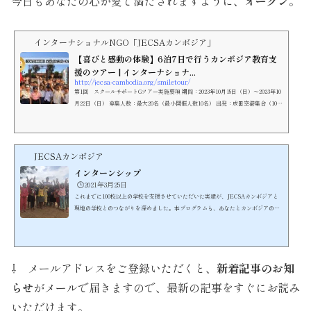
今日もあなたの心が愛で満たされますように、
オークン
。
インターナショナルNGO「JECSAカンボジア」
【喜びと感動の体験】6泊7日で行うカンボジア教育支
援のツアー | インターナショナ...
http://jecsa-cambodia.org/smiletour/
第1回 スクールサポートGツアー実施要項 期間：2023年10月15日（日）～2023年10
月22日（日） 募集人数：最大20名（最小開催人数10名） 出発：成田空港集合（10
月...
JECSAカンボジア
インターンシップ
🕒️2021年3月25日
これまでに100校以上の学校を支援させていただいた実績が、JECSAカンボジアと
現地の学校とのつながりを深めました。本プログラムも、あなたとカンボジアの子
どもたちとの橋渡しをさせていただきながら、カンボジア教育局の後援を受けて、
英語の授業という形での無償支援を行うものです。こちらが、現在目指している英
語を通した教育支援のスタイルです。https://youtu.be/I-2DZuf32ik子どもが大好
きで、かつボランティアマインドあふれる方が数多く参加しています。当団体の主
⇩ メールアドレスをご登録いただくと、
新着記事のお知
催するインターンシップの参加スタイルには、ホームステイ...
らせ
がメールで届きますので、最新の記事をすぐにお読み
いただけます。