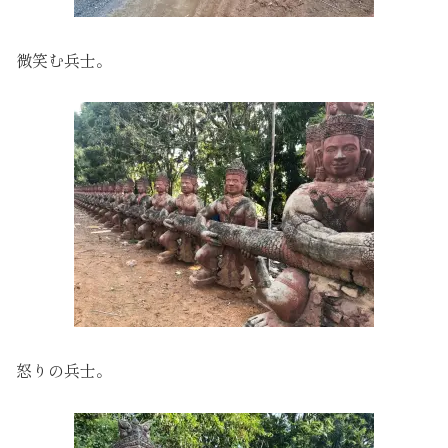
微笑む兵士。
怒りの兵士。