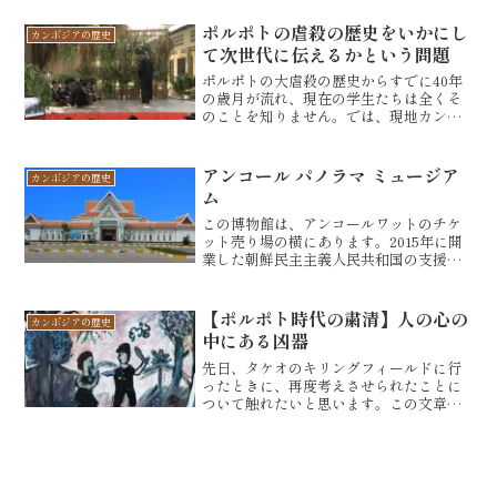
ール王国の寺院Phnom daはタケオ州の
Anchor borey地区にあります。クメール
ポルポトの虐殺の歴史をいかにし
カンボジアの歴史
語で、...
て次世代に伝えるかという問題
ポルポトの大虐殺の歴史からすでに40年
の歳月が流れ、現在の学生たちは全くそ
のことを知りません。では、現地カンボ
ジアでは、この歴史的事実をどのように
して次の世代に伝えているかをご紹介し
たいと思います。特に際立って目に付く
アンコール パノラマ ミュージア
カンボジアの歴史
のは、プノンペン周辺の...
ム
この博物館は、アンコールワットのチケ
ット売り場の横にあります。2015年に開
業した朝鮮民主主義人民共和国の支援に
より建設したきれいな博物館です。入り
口には、巨大な微笑みの像の絵画が展示
されています。左のチケット売り場でパ
【ポルポト時代の粛清】人の心の
カンボジアの歴史
ノラマ館と映画のチケ...
中にある凶器
先日、タケオのキリングフィールドに行
ったときに、再度考えさせられたことに
ついて触れたいと思います。この文章の
テーマは、人の心の在り方。私の学校勤
務時代に、こんなことをよく言う先生が
いました。「あの人は良い人だよ。」そ
れって、あなたにとってい...