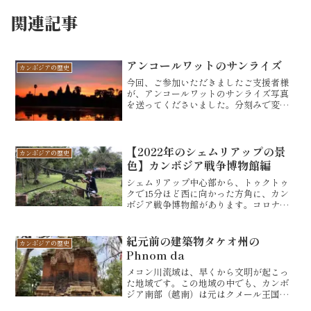
関連記事
アンコールワットのサンライズ
カンボジアの歴史
今回、ご参加いただきましたご支援者様
が、アンコールワットのサンライズ写真
を送ってくださいました。分刻みで変化
する空の色。水面に映るアンコールワッ
トの影と空。光を浴びて、はっきりと姿
を現す寺院の姿。まさに、息をのむ光景
です。朝4時半出発ですが...
【2022年のシェムリアップの景
カンボジアの歴史
色】カンボジア戦争博物館編
シェムリアップ中心部から、トゥクトゥ
クで15分ほど西に向かった方角に、カン
ボジア戦争博物館があります。コロナ明
けの2022年、こちらがリオープンされま
した。途中に、2020年3月にオープンされ
たアンコールアイと呼ばれる観覧車が左
紀元前の建築物タケオ州の
カンボジアの歴史
手に見えます...
Phnom da
メコン川流域は、早くから文明が起こっ
た地域です。この地域の中でも、カンボ
ジア南部（越南）は元はクメール王国の
領地でした。強大な権力を象徴するクメ