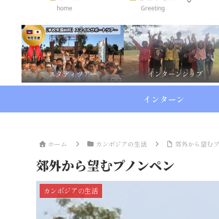
home
Greeting
スタディツアー
インターンシップ
インターン
ホーム
カンボジアの生活
郊外から望む
郊外から望むプノンペン
カンボジアの生活