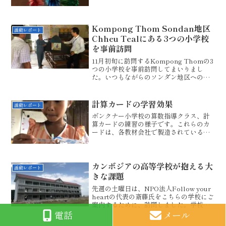
だ、途中ですが、全校生徒300名分頑張っ
て作りますとのことでした。こういう行
動に、何かを届けたいというボランティ
アマインドが現れてい...
Kompong Thom Sondan地区
活動レポート
Chheu Tealにある3つの小学校
を事前訪問
11月初旬に訪問するKompong Thomの3
つの小学校を事前訪問してまいりまし
た。いつもながらのソンダン地区への
70kmの道。県道62号線から、プラサッ
トサンボ―プレイクック方面に右折した
ところの右手には、大きなマーケットを
計算カードの学習効果
活動レポート
建設中です。...
ボンクナー小学校の算数指導クラス、計
算カードの練習の様子です。これらのカ
ードは、各教材会社で製造されているも
のですから、デザインは多少違っていま
すが、我々が枚数を揃え、内容を同じに
した上で、子供たちに練習させていま
す。例えば、この繰り下がり...
カンボジアの高等学校が抱える大
活動レポート
きな課題
先週の土曜日は、NPO法人Follow your
heartの代表の斎藤氏をこちらの学校にご
案内するために、訪問しました。学校側
には、ソムナン校長がご対応。私もすで
電話
メール
に3度目の訪問とあって、顔馴染みとなっ