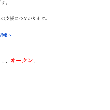
です。
への支援につながります。
オークン
うに、
。