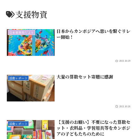
支援物資
日本からカンボジアへ思いを繋ぐリレ
日本事務局だより
ー開始！
2021.10.29
大量の算数セット寄贈に感謝
活動レポート
2021.10.26
【支援のお願い】不要になった算数セ
活動レポート
ット・衣料品・学習用具等をカンボジ
アの子どもたちのために