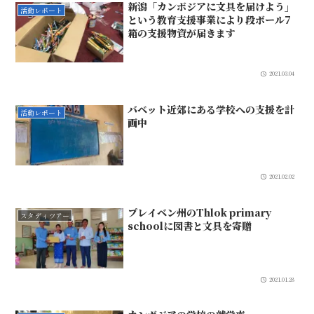
新潟「カンボジアに文具を届けよう」
活動レポート
という教育支援事業により段ボール7
箱の支援物資が届きます
2021.03.04
バベット近郊にある学校への支援を計
活動レポート
画中
2021.02.02
プレイベン州のThlok primary
スタディツアー
schoolに図書と文具を寄贈
2021.01.28