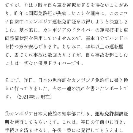
ですが、やはり時々自ら車を運転せざるを得ないことがあ
り、昨年に国際免許証が失効したことを理由に、このコロ
ナ自粛中にカンボジア運転免許証を取得しようと決意しま
した。基本的に、カンボジアのドライバーの運転技術と車
両整備状況を信用していませんので、基本自分でハンドル
を持つ方が安心できます。ちなみに、40年以上の運転歴
で、当てられ事故は数回ありますが、自ら事故を起こした
ことは一切ない優良ドライバーです。
そこで、昨日、日本の免許証をカンボジア免許証に書き換
えに行ってきました。その一連の流れを書いたレポートで
す。（2021年5月現在）
①カンボジア日本大使館の領事部に行き、
運転免許翻訳証
明
を発行してもらいます。これは、平日の午前中に行き、
手続きを済ませると、午後一番には発行してもらえまし