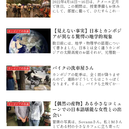
2022年4月14日～16日は、クメール正月
で休日。この期間は、授業準備もお休み
にして、部屋に籠って、ひたすらこれま
でたまっていた仕事を消化しています。
（笑）ずっと部屋に籠っているのも不健
康なゆえ、夕方に滞在アパートから散歩
がてらに外へ出る...
【見えない事実】日本とカンボジ
カンボジアの生活
アが異なる驚愕の地学的現象
数日前には、地学・物理学の話題につい
て書きました。日本とは全く違うカンボ
ジアの太陽高度のお話それが、元理数科
教師の性（さが）を揺り動かしたのかも
しれません。実は、記事を書いた後、し
ばらく空を見つめてながら、あることを
バイクの洗車屋さん
カンボジアの生活
考えていたんです。それは...
カンボジアの乾季は、全く雨が降りませ
んので、道路がどうしてもほこりっぽく
なります。すると、バイクも土埃でかな
り汚れます。そんなときに便利なのが、
手洗い洗車屋さん。高圧洗浄機をかけ
て、ブラシとスポンジでくまなく洗剤を
つけて手洗いで洗ってくれま...
【偶然の産物】ある小さなコミュ
カンボジアの生活
ーンでの日本語堪能な女性との出
会い
冒頭の写真は、Sovannさん。私とMさん
とである村の小さなカフェに立ち寄った