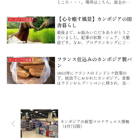
ところ・・・。場所はこちら。店主の女
性が何やらにこにこしながら近づいてく
るではありませんか。私「カフェ、クダ
ウ、クマウ」（ホットコーヒー、ブラッ
【心を癒す風景】カンボジアの田
カンボジアの生活
クで）店主「ドッコ...
舎暮らし
最後まで、お読みいただきありがとうご
ざいました。記事の拡散・シェア、大歓
迎です。なお、ブログランキングにご協
力いただけたら幸いです。下の広告や写
真をワンクリックでするだけで、子供た
ちへの支援につながります。にほんブロ
フランス仕込みのカンボジア製パ
カンボジアの生活
グ村今日もあなたに素晴ら...
ン
1863年にフランスのインドシナ政策の
下、統治下におかれたカンボジア。首都
はウドンからプノンペンに移され、当時
はのどかな街だったプノンペンが急速に
フランス式の都市開発が行われました。
大通りにもフランス風の街路樹が建ち並
ぶ様式が取り入れられ、...
カンボジアの新型コロナウィルス情報
（4月7日版）