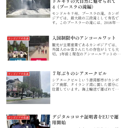
ドルキリの大自然に魅せられて
4（ブースラの滝編）
モンドルキリ州、ブースラの滝。カンボ
ジアでは、最大級の三段滝として有名で
す。このブースラーの滝には、2018年に
も来ているのですが、その時には凹凸の
土道を何キロも走ってたどり着いたので
すが、2022年の今回は、観光客を呼び込
入国制限中のアンコールワット
カンボジアの生活
もうとする観光局...
観光が主要産業であるカンボジアでは、
外国人のお客さんたちの存在がとても大
切。1年前と現在のアンコールワットの様
子です。現在の浮き橋上の人の少ないこ
と。その理由は、外国からの入国が制限
されていることにつきます。来訪者のほ
とんどが外国人観光客で...
７年ぶりのシアヌークビル
カンボジアの生活
シアヌークビルという港湾都市がカンボ
ジア南部、タイランド湾に面した部分に
位置しています。海上輸送で運ばれてき
たコンテナが、ここで引き揚げられ、陸
送でプノンペン近郊に運ばれてきます。
プノンペン～シアヌークビル間
（183km）は、2017年当時...
デジタルコロナ証明書をEUで運
カンボジアの生活
用開始