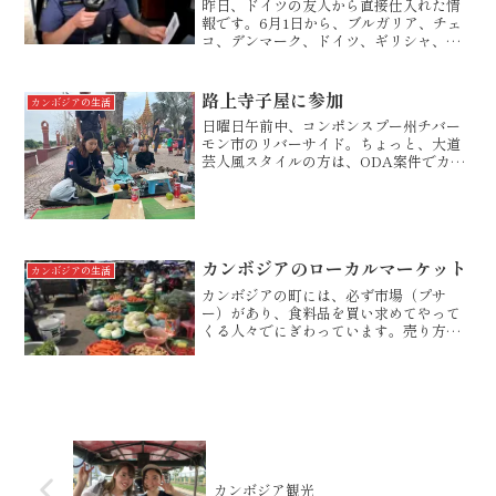
昨日、ドイツの友人から直接仕入れた情
報です。6月1日から、ブルガリア、チェ
コ、デンマーク、ドイツ、ギリシャ、ク
ロアチアにポーランドの加盟７カ国の域
内での移動を可能にするデジタル証明書
の発行を開始したようです。これには、
路上寺子屋に参加
カンボジアの生活
夏の行楽シーズンを控え...
日曜日午前中、コンポンスプー州チバー
モン市のリバーサイド。ちょっと、大道
芸人風スタイルの方は、ODA案件でカン
ボジアに来ているHさん。私とは、職種
が同じだったことから、共通の話題も多
く、兄弟のように仲良くさせていただい
ております。（彼は、コ...
カンボジアのローカルマーケット
カンボジアの生活
カンボジアの町には、必ず市場（プサ
ー）があり、食料品を買い求めてやって
くる人々でにぎわっています。売り方
は、基本が量り売りなので、好きな量だ
け買うことができます。例えば、玉ねぎ
一個とか、にんにくを一つとか、私のよ
うなものには、余らせることが...
カンボジア観光