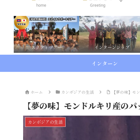
home
Greeting
スタディツアー
インターンシップ
インターン
ホーム
カンボジアの生活
【夢の味】モ
【夢の味】モンドルキリ産のパ
カンボジアの生活