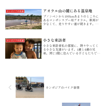
婚式に参加させていただきました。カン
ボジアの地方の結婚式は、ほとんど自宅
や自宅前の道路に大きな点幕を張って行
アオラル山の麓にある温泉地
カンボジアの生活
われます。ざっと数え...
プノンペンから100kmあまりのところに
あるコンポンスプー州アオラル。車両が
少なくて、走りやすい道が続きます。た
だし、牛の列には注意。途中でちょっと
休憩です。アオラルの街のラウンドアバ
ウト。牛が列をなして歩いてきます。街
を過ぎると、一気に道...
小さな来訪者
カンボジアの生活
小さな来訪者私の部屋に、時々やってく
る小さな友達がいます。1歳と4歳の兄
弟。同じ3階に住んでいる子どもたちで
す。外国人の私をはじめは警戒していた
のですが、時々お菓子をあげているうち
に、すっかり打ち解けました。お父さん
は、市バスの運転手さんで...
カンボジアのバイク事情