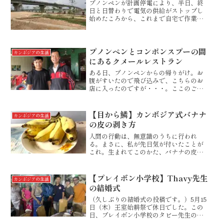
プノンペンが計画停電により、半日、終
日と日替わりで電気の供給がストップし
始めたころから、これまで自宅で作業を
進めていた私の仕事が立ち行かなくなり
ました。電気が止まると、水をくみ上げ
るモーターも止まるので、水道も止まる
ことになります。カフェに...
プノンペンとコンポンスプーの間
カンボジアの生活
にあるクメールレストラン
ある日、プノンペンからの帰りがけ。お
腹がすいたので飛び込みで、こちらのお
店に入ったのですが・・・。ここのご主
人が、なんと、「こんにちは。」と声を
かけてくれるではありませんか。最近、
こういう方によく出会いますね。聞け
【目から鱗】カンボジア式バナナ
カンボジアの生活
ば、山梨県の甲府市に3年ほ...
の皮の剥き方
人間の行動は、無意識のうちに行われ
る。まさに、私が先日気が付いたことが
これ。生まれてこのかた、バナナの皮
は、上のへたの部分をパキッと折り、剥
くものと思っていました。カンボジアに
来てからも、バナナの皮はそうするもの
【プレイボン小学校】Thavy先生
カンボジアの生活
と思い、いつも上からむきむき...
の結婚式
（久しぶりの結婚式の投稿です。）5月15
日（木）王室始耕祭で休日でした。この
日、プレイボン小学校のタビー先生の結