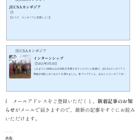
JECSAカンボジア
🕒️
【そうだ カンボジアに支援しよう】
JECSAカンボジア
インターンシップ
🕒️2021年3月25日
これまでに100校以上の学校を支援させていただいた実績が、JECSAカンボジアと
現地の学校とのつながりを深めました。本プログラムも、あなたとカンボジアの子
どもたちとの橋渡しをさせていただきながら、カンボジア教育局の後援を受けて、
英語の授業という形での無償支援を行うものです。こちらが、現在目指している英
語を通した教育支援のスタイルです。https://youtu.be/I-2DZuf32ik子どもが大好
きで、かつボランティアマインドあふれる方が数多く参加しています。当団体の主
⇩ メールアドレスをご登録いただくと、
新着記事のお知
催するインターンシップの参加スタイルには、ホームステイ...
らせ
がメールで届きますので、最新の記事をすぐにお読み
いただけます。
共有: