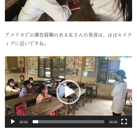
アメリカでの滞在経験のあるＫさんの発音は、ほぼネイテ
ィブに近いですね。
動
画
プ
レ
ー
ヤ
ー
00:00
00:50