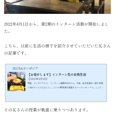
2022年4月1日から、第2期のインターン活動が開始しまし
た。
こちら、以前に生活の様子を紹介させていただいたＫさん
の記事です。
JECSAカンボジア
【お見せします】インターン生の自炊生活
🕒️2022年4月18日
現在、カンボジアにて、インターン活動中のKさん。今回、自炊生活の一部を特別
に見せていただきました。こちらが野菜類を保管するクーラーボックス。ここで
は、これが冷蔵庫です。今日の食材は、人参、玉ねぎ、ピーマン。（3,000リエル）
さてさて、彼女は何を作るのでしょうか。調理水は、20Lの飲料水を使用。（5,500
リエル）刻む前に、鍋の水に火をかけます。よく考えられた調理の手順。まずは、
野菜の皮むきから。そして、野菜を手際よく刻みます。今日、買ったばかりの丸い
そのＫさんの授業が軌道に乗りつつあります。
まな板がとても使いやすいと満足げに語ります。動画でご覧...