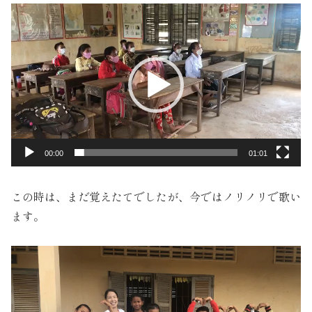
動
画
プ
レ
ー
ヤ
ー
00:00
01:01
この時は、まだ覚えたてでしたが、今ではノリノリで歌い
ます。