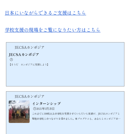
日本にいながらできるご支援はこちら
学校支援の現場をご覧になりたい方はこちら
JECSAカンボジア
JECSAカンボジア
🕒️
【そうだ カンボジアに支援しよう】
JECSAカンボジア
インターンシップ
🕒️2021年3月25日
これまでに100校以上の学校を支援させていただいた実績が、JECSAカンボジアと
現地の学校とのつながりを深めました。本プログラムも、あなたとカンボジアの子
どもたちとの橋渡しをさせていただきながら、カンボジア教育局の後援を受けて、
英語の授業という形での無償支援を行うものです。こちらが、現在目指している英
語を通した教育支援のスタイルです。https://youtu.be/I-2DZuf32ik子どもが大好