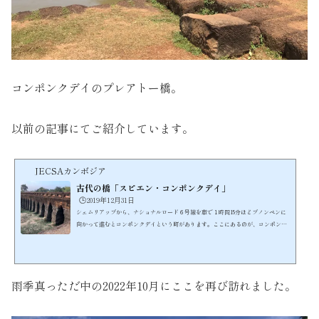
コンポンクデイのプレアトー橋。
以前の記事にてご紹介しています。
JECSAカンボジア
古代の橋「スピエン・コンポンクデイ」
🕒️2019年12月31日
シェムリアップから、ナショナルロード６号線を車で１時間15分ほどプノンペンに
向かって進むとコンポンクデイという町があります。ここにあるのが、コンポンク
デイの古代橋です。この橋は、アンコール王朝ジャヤバルマン７世の時代に作られ
ました。長さ90m、幅16m、高さは10mという大きさです。6号線が整備される2006
年まで、多くの車両がこの橋を行き来していました。9つの首を持つナーガ像が特徴
です。この橋は、当時ダムとしての機能も果たしていたのだそうです。日本では、
雨季真っただ中の2022年10月にここを再び訪れました。
平安時代にあたります。その建築技術には素晴らしいものが...