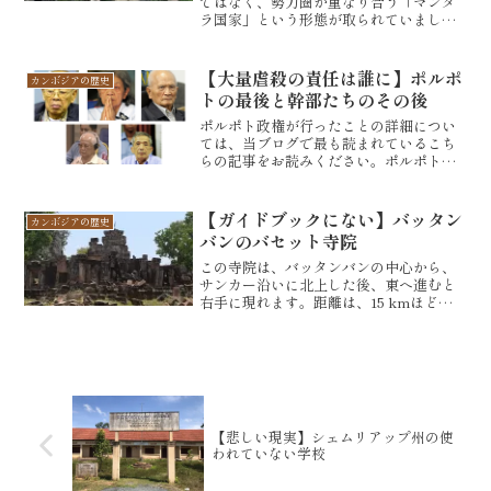
ではなく、勢力圏が重なり合う「マンダ
ラ国家」という形態が取られていまし
た。マンダラ模様というのは、上記のよ
うなデザインからきています。マンダラ
とは、ヒンドゥー教の宇宙論から由来
【大量虐殺の責任は誰に】ポルポ
カンボジアの歴史
し、国家機構や村落機構におい...
トの最後と幹部たちのその後
ポルポト政権が行ったことの詳細につい
ては、当ブログで最も読まれているこち
らの記事をお読みください。ポルポト政
権崩壊後の複雑な歴史1978年12月25日、
ベトナム軍と反クメールルージュ軍であ
るカンボジア救国民族統一戦線が連携し
【ガイドブックにない】バッタン
カンボジアの歴史
て、カンボジアに...
バンのバセット寺院
この寺院は、バッタンバンの中心から、
サンカー沿いに北上した後、東へ進むと
右手に現れます。距離は、15 kmほどで
す。バッタンバンのバセット寺院は、ジ
ャヤヴァルマン1世（1002〜1050年）の時
代に建てられたヒンズー教の神殿でし
た。崩壊が進...
【悲しい現実】シェムリアップ州の使
われていない学校