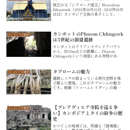
独立の父「シアヌーク国王」Norodom
Sihanouk（1922年10月31日 - 2012年10月
15日）カンボジア王族の息子として、カ
ンボジアの首都プノンペンで生まれまし
た。初即位は、祖父のシソワット・モニ
ヴォン国王の崩御後の18歳...
カンポットのPhnom Chhngork
カンボジアの歴史
は5世紀の洞窟遺跡
カンポットのドリアンラウンドアバウト
から、約13㎞ほどの距離に、Phnom
Chhngorkという洞窟にある寺院があり
ます。途中の道は、手つかずの自然道。
雨季には、ぬかるみに注意です。大型車
両の後ろでは、土ぼこりが舞い上がりま
タプロームの魅力
カンボジアの歴史
すので、ちょっ...
遺跡にツタの絡まっている時代空間を飛
び越えた感覚。これがタプロームの魅力
です。映画「トゥームレイダー」の撮影
が行われたことでも有名です。一体何年
の時が経過してこのような状態を作り上
げたのか、とても不思議です。カンボジ
アの豊富な水を吸い尽くし...
【プレアヴィヒア寺院を巡る争
カンボジアの歴史
い】カンボジアとタイの紛争の歴
史
かつてこの地域では、明確な「国境線」