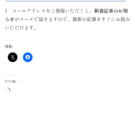
きで、かつボランティアマインドあふれる方が数多く参加しています。当団体の主
⇩ メールアドレスをご登録いただくと、
新着記事のお知
催するインターンシップの参加スタイルには、ホームステイ...
らせ
がメールで届きますので、最新の記事をすぐにお読み
いただけます。
共有:
いいね:
読
み
込
み
中…