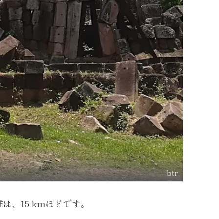
btr
、15 kmほどです。