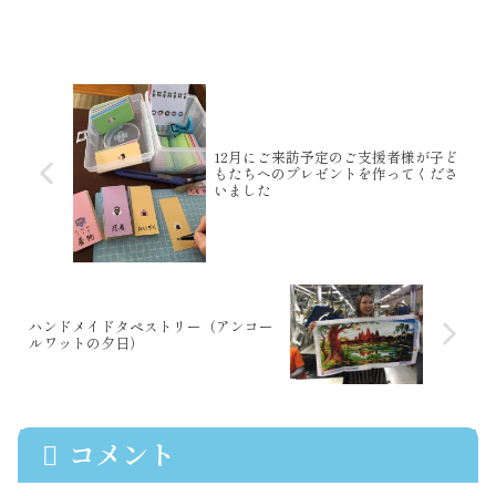
のところにあるSamrong Knongという
お寺の隣にあります。大きな慰霊塔が建
てられています。USA、カナダ、オース
トラリア、...
12月にご来訪予定のご支援者様が子ど
もたちへのプレゼントを作ってくださ
いました
ハンドメイドタペストリー（アンコー
ルワットの夕日）
コメント