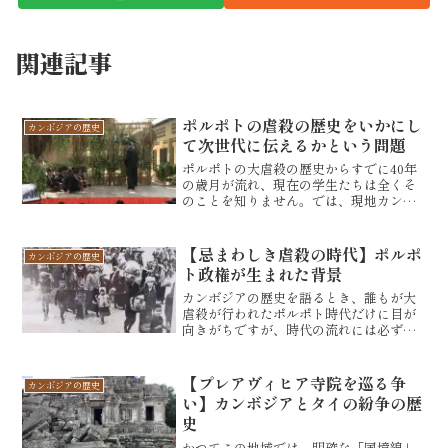
関連記事
ポルポトの虐殺の歴史をいかにし
カンボジアの歴史
て次世代に伝えるかという問題
ポルポトの大虐殺の歴史からすでに40年
の歳月が流れ、現在の学生たちは全くそ
のことを知りません。では、現地カンボ
ジアでは、この歴史的事実をどのように
して次の世代に伝えているかをご紹介し
たいと思います。特に際立って目に付く
【忌まわしき虐殺の時代】ポルポ
カンボジアの歴史
のは、プノンペン周辺の...
ト政権が生まれた背景
カンボジアの歴史を語るとき、誰もが大
虐殺が行われたポルポト時代だけに目が
向きがちですが、時代の流れには必ずそ
の時の世界情勢が関わっています。そこ
で、ポルポト政権が台頭した理由を時代
背景を含めて解説したいと思います。第
【プレアヴィヒア寺院を巡る争
カンボジアの歴史
二次世界大戦後のイデオロ...
い】カンボジアとタイの紛争の歴
史
かつてこの地域では、明確な「国境線」