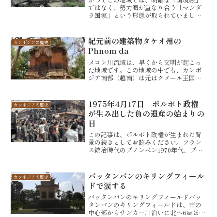
ではなく、勢力圏が重なり合う「マンダ
ラ国家」という形態が取られていまし
た。マンダラ模様というのは、上記のよ
うなデザインからきています。マンダラ
とは、ヒンドゥー教の宇宙論から由来
紀元前の建築物タケオ州の
カンボジアの歴史
し、国家機構や村落機構におい...
Phnom da
メコン川流域は、早くから文明が起こっ
た地域です。この地域の中でも、カンボ
ジア南部（越南）は元はクメール王国の
領地でした。強大な権力を象徴するクメ
ール王国の寺院Phnom daはタケオ州の
Anchor borey地区にあります。クメール
1975年4月17日 ポルポト政権
カンボジアの歴史
語で、...
が生み出した負の遺産の始まりの
日
この記事は、ポルポト政権が生まれた背
景の続きとしてお読みください。フラン
ス統治時代のプノンペン1970年代、プノ
ンペンは、当時「東洋の真珠」と呼ば
れ、アジアでも指折りの大都市でした。
西洋風の建物におしゃれな街並み。市場
バッタンバンのキリングフィール
カンボジアの歴史
には人が集まって、賑わ...
ドで涙する
バッタンバンのキリングフィールドバッ
タンバンのキリングフィールドは、市の
中心部からサンカー川沿いに北へ6㎞ほど