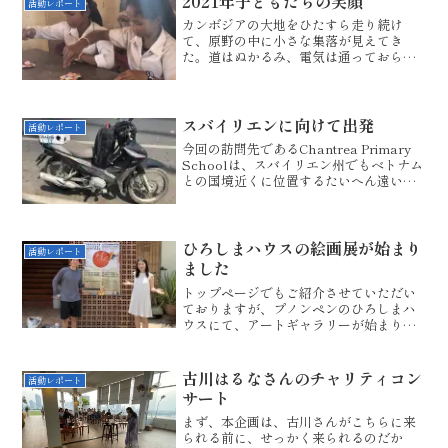
2021年子どもたちの笑顔
活動レポート
イディアを練り始めた...
カンボジアの大地をひたすら走り続け
て、原野の中に小さな集落が見えてき
た。道はぬかるみ、電気は通っておら
ず、インターネットの電波もまったく届
かない。でも、そんなところにも、林業
やゴムのプランテーションで生計を立て
ている人々が住んでいる。ゆえに...
スバイリエンに向けて出発
活動レポート
今回の訪問先であるChantrea Primary
Schoolは、スバイリエン州でもベトナム
との国境近くに位置するたいへん遠いと
ころにあります。いつものように、本屋
さんに注文した本を引き取りに行きまし
た。100＄で購入した125冊の本です...
ひろしまハウスの絵画展が始まり
活動レポート
ました
トップページでもご紹介させていただい
ておりますが、プノンペンのひろしまハ
ウスにて、アートギャラリーが始まりま
した。主宰は、「真夢さん」です。美大
を卒業後、大手放送局でアートディレク
タ－をする傍ら、自らの作品を手掛けて
古川はるなさんのチャリティコン
活動レポート
いらっしゃる正真正銘のア...
サート
まず、本企画は、古川さんがこちらに来
られる前に、せっかく来られるのだか