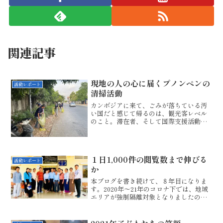
関連記事
現地の人の心に届くプノンペンの
活動レポート
清掃活動
カンボジアに来て、ごみが落ちている汚
い国だと感じて帰るのは、観光客レベル
のこと。滞在者、そして国際支援活動家
としてくる方なら、そのごみを拾う活動
に参加してみることです。ぐだぐだした
不満や文句を垂らしても何も変わりませ
ん。そう。行動あるのみな...
１日1,000件の閲覧数まで伸びる
活動レポート
か
本ブログを書き続けて、８年目になりま
す。2020年～21年のコロナ下では、地域
エリアが強制隔離対象となりましたの
で、部屋にこもって、当時思っていた脳
内をフル稼働して、いくつもの記事を書
きました。クラウドファンディングのア