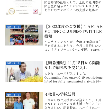
図書寄贈の証明として、上記の証明書を
図書室に貼らせていただいております。
あなたのカンボジアへの支援の足跡が確
実に残りますね。なお、日本語部分は、
クメール語になります。最後まで、お読
みいただきありがとうございました。ブ
ログランキングにご協力い...
【2022年度のご支援】TAETAE
活動レポート
VOTING CLUB様のTWITTER
投稿
キムテヒョンさんが、今年は28歳の誕生
日を迎えるにあたり、今月に実施したシ
ェムリアップ州の3校への支援。Twitter
への投稿にて拡散されています。昨日か
ら、私のSNSにも「いいね」が次々と飛
び込んできております。2年続けて実施さ
【緊急速報】11月15日から隔離
活動レポート
れたチャリ...
なしで観光客を受け入れ
大きなニュースが入りました。
Quarantine-free entry: C-19 restrictions
lifted for fully-vaccinated arrivals2021
年11月15日 Khmer timesより新型コ
ロ...
４校目の学校訪問
活動レポート
日本からのご支援者をお迎えして、４月
２９日に４校目の図書支援に行くことに
なりました。訪問校は、スバイリエン州