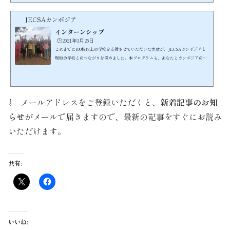
JECSAカンボジア
インターンシップ
🕒️2021年3月25日
これまでに100校以上の学校を支援させていただいた実績が、JECSAカンボジアと
現地の学校とのつながりを深めました。本プログラムも、あなたとカンボジアの子
どもたちとの橋渡しをさせていただきながら、カンボジア教育局の後援を受けて、
英語の授業という形での無償支援を行うものです。こちらが、現在目指している英
語を通した教育支援のスタイルです。https://youtu.be/I-2DZuf32ik子どもが大好
きで、かつボランティアマインドあふれる方が数多く参加しています。当団体の主
⇩ メールアドレスをご登録いただくと、
新着記事のお知
催するインターンシップの参加スタイルには、ホームステイ...
らせ
がメールで届きますので、最新の記事をすぐにお読み
いただけます。
共有:
いいね: