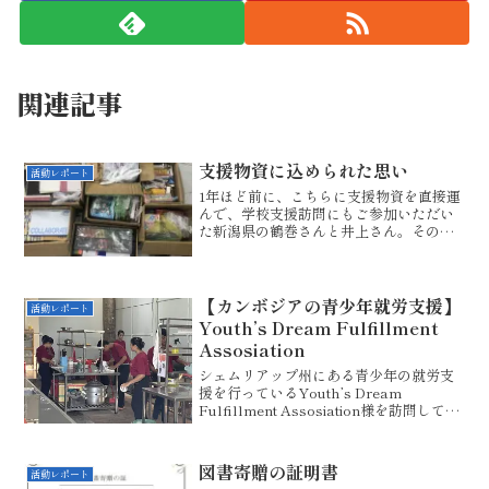
関連記事
支援物資に込められた思い
活動レポート
1年ほど前に、こちらに支援物資を直接運
んで、学校支援訪問にもご参加いただい
た新潟県の鶴巻さんと井上さん。その時
の学校訪問の様子はこちらお二人は帰国
後もカンボジアの子供たちへの想いを持
ち、地域の人々に働きかけ、数か月間か
けて文房具を集めてくだ...
【カンボジアの青少年就労支援】
活動レポート
Youth’s Dream Fulfillment
Assosiation
シェムリアップ州にある青少年の就労支
援を行っているYouth’s Dream
Fulfillment Assosiation様を訪問してき
ました。１階正面にバーカウンターがあ
りますが、なぜかわかりますか？それ
は、ホテルやラウンジ等でのサービ...
図書寄贈の証明書
活動レポート