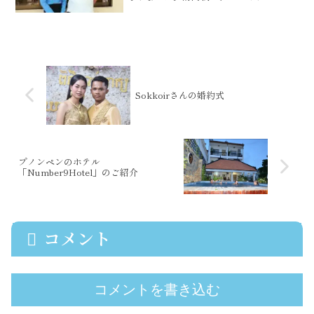
セントラルから、25kmほど離れたところ
にあるToulsarla Primary Schoolで
す。在籍生徒数は、４０７名。私が昨年...
Sokkoirさんの婚約式
プノンペンのホテル
「Number9Hotel」のご紹介
コメント
コメントを書き込む