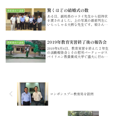
地方の小学校に赴任し、学級担任をして
います。子どもたちに、食事をふるまっ
ています。子どもたち、小学校2年生で
驚くほどの結婚式の数
教員養成の活動
す。とてもかわいらし...
ある日、副校長のマライ先生から招待状
を渡されました。上の写真の最前列左に
いらっしゃる大柄な先生です。娘さんが
結婚するので、ぜひあなたにも来てほし
いという招待状です。立派な厚紙で、金
色文字で書かれています。こういうとこ
ろには、お金をかけるのが...
2019年教育実習終了後の報告会
教員養成の活動
2019年4月4日、教育実習を終えた２年生
の活動報告会とその慰労パーティーがス
バイリエン教員養成大学で盛大に行われ
ました。今年も、セイハー先生が中心と
なって、学生たちと共に連日連夜、準備
をしてきました。校内の装飾、生徒たち
の舞踊の指導など、...
コンポンスプー教育局を訪問