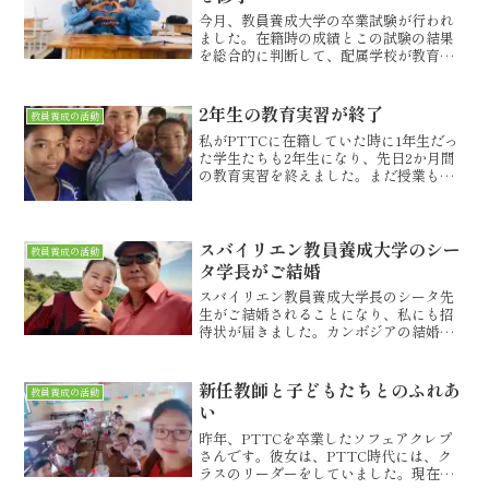
今月、教員養成大学の卒業試験が行われ
ました。在籍時の成績とこの試験の結果
を総合的に判断して、配属学校が教育省
によって決められます。やはり、学生た
ちにとっては、自宅の近くの学校に就職
したいという思いが強く、赴任校がどこ
2年生の教育実習が終了
教員養成の活動
になるのかは今後の自分自...
私がPTTCに在籍していた時に1年生だっ
た学生たちも2年生になり、先日2か月間
の教育実習を終えました。まだ授業もた
どたどしく行っていた1年時に比べ、皆き
っと堂々と授業ができるようになってい
ることでしょう。それほど、PTTCでは
指導法の科目で...
スバイリエン教員養成大学のシー
教員養成の活動
タ学長がご結婚
スバイリエン教員養成大学長のシータ先
生がご結婚されることになり、私にも招
待状が届きました。カンボジアの結婚式
の招待状は、金の装飾の厚紙で、かなり
豪華なもの。結婚式での食べ物や飲み物
も相当な量が用意されます。それだけ
新任教師と子どもたちとのふれあ
教員養成の活動
に、相応のお祝い金とともに...
い
昨年、PTTCを卒業したソフェアクレプ
さんです。彼女は、PTTC時代には、ク
ラスのリーダーをしていました。現在、