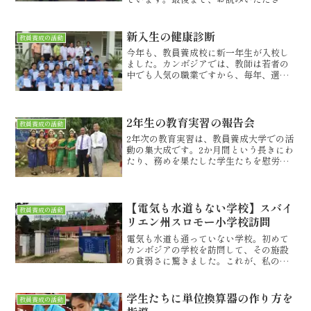
りがとうございました。ブログランキン
グにご協力いただけたら幸いです。写真
をワンクリックですることで、子供たち
新入生の健康診断
教員養成の活動
への支援につながります。...
今年も、教員養成校に新一年生が入校し
ました。カンボジアでは、教師は若者の
中でも人気の職業ですから、毎年、選抜
試験は50倍を超える難関になります。入
学する生徒たちは、その競争率をパスし
てくる、優秀な生徒ばかりです。健康診
断が行われました。健康...
2年生の教育実習の報告会
教員養成の活動
2年次の教育実習は、教員養成大学での活
動の集大成です。2か月間という長きにわ
たり、務めを果たした学生たちを慰労
し、区切りをつける式典やパーティーを
一日がかりで行います。この式には、教
員養成校の全職員と学生、カンボジア教
育省の理事やスバイリエ...
【電気も水道もない学校】スバイ
教員養成の活動
リエン州スロモー小学校訪問
電気も水道も通っていない学校。初めて
カンボジアの学校を訪問して、その施設
の貧弱さに驚きました。これが、私のカ
ンボジア支援訪問の原点となっている初
めの経験です。その時のことを記事にし
ています。期待に胸を膨らませて2017年
学生たちに単位換算器の作り方を
教員養成の活動
11月13日、今回、...