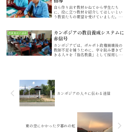
指導
自ら作り出す教材かねてから学生たち
に、役に立つ教材を紹介してほしいとい
う教官たちの要望を受けていました。単
位変換器の試作品を見せると、ある教官
が「自分も小さいころは単位の計算が苦
手だった。だから、これは、カンボジア
カンボジアの教員養成システムに
教員養成の活動
の子たちにはとても役に立つ...
赤信号
カンボジアでは、ポルポト政権崩壊後の
教師不足を補うために、字を読み書きで
きる人々を「指名教員」として採用しま
した。そして、慢性的な教師不足を補う
ために現在もなお続いている、非常勤教
員（Contract Teacher）の制度となって
います。...
カンボジアの人々に伝わる迷信
東の空にかかった夕暮れの虹