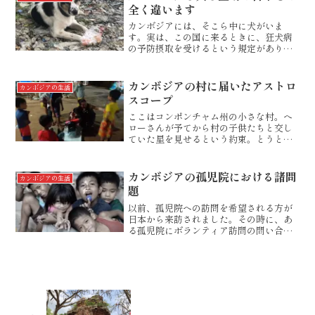
ールは、苦みだけが先行し...
全く違います
カンボジアには、そこら中に犬がいま
す。実は、この国に来るときに、狂犬病
の予防摂取を受けるという規定がありま
して、その時に、「犬にかみつかれた場
合には、24時間以内に血清を打たないと
命にかかわります。」と言われていたの
カンボジアの村に届いたアストロ
カンボジアの生活
で、それがちょっとトラウ...
スコープ
ここはコンポンチャム州の小さな村。へ
ローさんが予てから村の子供たちと交し
ていた星を見せるという約束。とうと
う、その願いが叶いました。この天体望
遠鏡は、へローさんの願いを私がかなえ
てあげたいと思い、こちらに来るご参加
カンボジアの孤児院における諸問
カンボジアの生活
者にお願いして日本から運ん...
題
以前、孤児院への訪問を希望される方が
日本から来訪されました。その時に、あ
る孤児院にボランティア訪問の問い合わ
せをしました。HPに表示されていたE-
mailのみを頼りに連絡を取ったところ、
こちらの訪問依頼に対して、いただいた
お返事はNOでした...