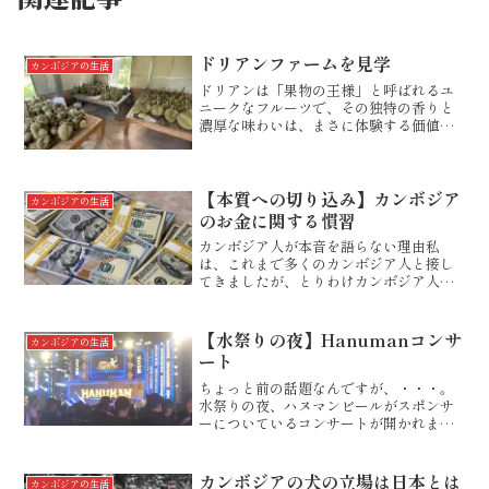
ドリアンファームを見学
カンボジアの生活
ドリアンは「果物の王様」と呼ばれるユ
ニークなフルーツで、その独特の香りと
濃厚な味わいは、まさに体験する価値の
あるものです。地元農家さんを直接訪問
して、栽培方法から美味しい食べ方、そ
してあの独特の香りの理由まで、聞いて
きましたので、詳しくご説...
【本質への切り込み】カンボジア
カンボジアの生活
のお金に関する慣習
カンボジア人が本音を語らない理由私
は、これまで多くのカンボジア人と接し
てきましたが、とりわけカンボジア人
は、政治的な話題を語ろうとはしませ
ん。この理由はただ一つ。政治の問題
は、彼らにとって非常にナーバスなこと
【水祭りの夜】Hanumanコンサ
カンボジアの生活
であり、場合によっては自らの立場...
ート
ちょっと前の話題なんですが、・・・。
水祭りの夜、ハヌマンビールがスポンサ
ーについているコンサートが開かれまし
た。ハヌマンビールは、ドイツ系のビー
ルで、苦みが少なく、それでいてコクが
あり、のど越しの良い味です。日本のビ
カンボジアの犬の立場は日本とは
カンボジアの生活