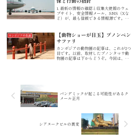
保と行動の指針
1. 最新の情報の確認と収集大使館のウェ
ブサイト、安全情報メール、SNS（Xな
ど）が、最も信頼できる情報源です。当
方、在住者としてたビレジにも登録済み
ですので、在カンボジア日本国大使館か
らの情報収集を随時行います。在カンボ
【動物ショーが目玉】プノンペン
カンボジアの生活
ジア日本国大使館の...
サファリ
カンボジアの動物園の記事は、これが2つ
目です。以前、取材したプノンタマウ動
物園の記事は下からどうぞ。今回は、コ
ロナ蔓延期間中、しばらく休園していた
プノンペンサファリについて書きます。
こちらの方、まずは、ローカルレストラ
ンで昼食を済ませました...
パンデミックが起こる可能性があるク
メール正月
シアヌークビルの異変