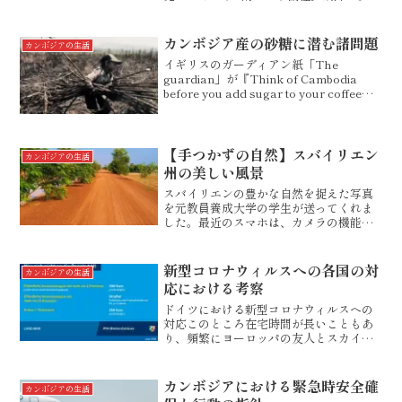
いことと、低燃費なことが誰にも好まれ
る理由。色が黒しかない地味なところが
唯一の難点ではありますが・・・。その
カンボジア産の砂糖に潜む諸問題
カンボジアの生活
代わり、どれ...
イギリスのガーディアン紙「The
guardian」が『Think of Cambodia
before you add sugar to your coffee』
という問題提起をしている記事がありま
した。「コーヒーに砂糖を入れる前に、
カン...
【手つかずの自然】スバイリエン
カンボジアの生活
州の美しい風景
スバイリエンの豊かな自然を捉えた写真
を元教員養成大学の学生が送ってくれま
した。最近のスマホは、カメラの機能が
一段と向上していますね。おそらくオッ
ポでの撮影だと思われます。ううむ、恐
るべし、ＯＰＰＯ。＊カンボジアでは、
新型コロナウィルスへの各国の対
カンボジアの生活
日本よりも安くスマホが買...
応における考察
ドイツにおける新型コロナウィルスへの
対応このところ在宅時間が長いこともあ
り、頻繁にヨーロッパの友人とスカイプ
で会話をしています。実測9,229kmも離
れた場所にいる者同士が、スカイプでそ
の場感覚で会話ができることには今更な
カンボジアにおける緊急時安全確
カンボジアの生活
がら驚きはありませ...