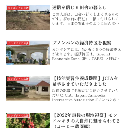
シアの宗教行事（イスラムの宗徒の行
事）への参加者であることから、人々の
迷信を信じる田舎の暮らし
カンボジアの生活
怒りは、ムスリムに向いて...
この人形は、田舎へ行くとよく見るもの
です。家の前の門柱に、括り付けられて
います。日本の案山子のように田んぼの
中にあるわけではありません。実は、こ
れは現地の風習で、鳥獣が家に入ってこ
ないようにするために置かれているもの
だそうです。それが、家の...
プノンペンの経済特区を視察
カンボジアの生活
カンボジアには、5か所に６つの経済特区
があります。経済特区は、Special
Economic Zone（略してSEZ）と呼ばれ
ます。（１）プノンペン経済特区 総面
積 360ha（２）マンハッタン経済特区
（スバイリエン） 総面積 180ha...
【技能実習生養成機関】JCIAを
カンボジアの生活
見学させていただきました
以前の記事で外観だけご紹介させていた
だいたJCIA。Japan Cambodia
Interractive Assosiationプノンペンの
Posen chey地区にある日本への技能実習
生養成機関です。通りから、少し入った
ところにあります...
【2022年最後の現地視察】モン
カンボジアの生活
ドルキリの大自然に魅せられて２
（コーヒー農園編）