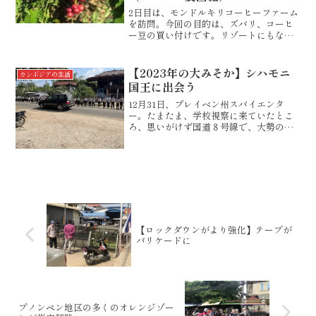
2日目は、モンドルキリコーヒーファーム
を訪問。今回の目的は、ズバリ、コーヒ
ー豆の買い付けです。リゾートにもなっ
ているコーヒープランテーション。門の
向こうには、長い道が続きます。以前に
来た時には、リゾート（宿泊施設）はあ
【2023年の大みそか】シハモニ
カンボジアの生活
りませんでした。内部は...
国王に出会う
12月31日、プレイベン州スバイエンタ
ー。たまたま、学校視察に来ていたとこ
ろ、思いがけず国道８号線で、大勢のポ
リスや国防軍兵士が街道に待機している
ではありませんか。快調に走っていたと
ころでしたが、とうとう国防軍兵士らし
き人に、停車を命じられ...
【ロックダウンがより強化】テープが
バリケードに
プノンペン地区の多くのオレンジゾー