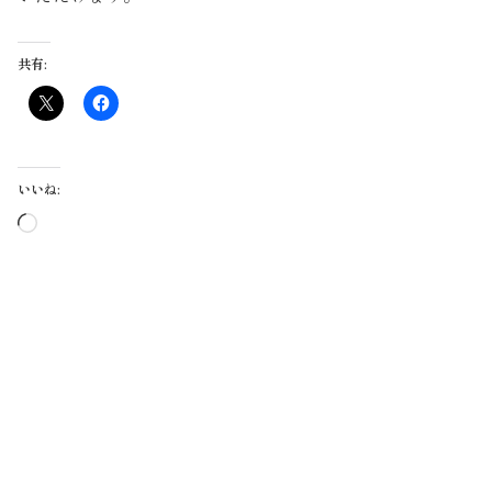
共有:
いいね:
読
み
込
み
中…