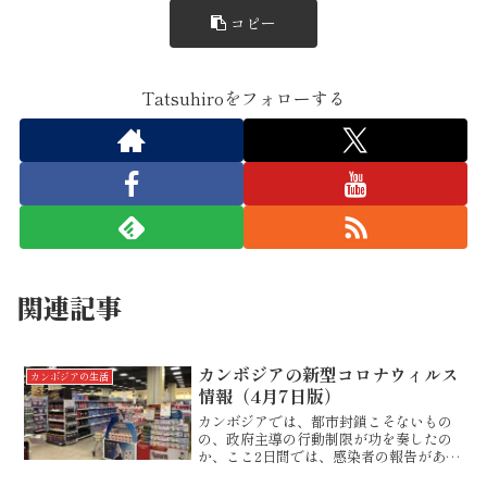
コピー
Tatsuhiroをフォローする
関連記事
カンボジアの新型コロナウィルス
カンボジアの生活
情報（4月7日版）
カンボジアでは、都市封鎖こそないもの
の、政府主導の行動制限が功を奏したの
か、ここ2日間では、感染者の報告があり
ませんでした。感染者の多くが、マレー