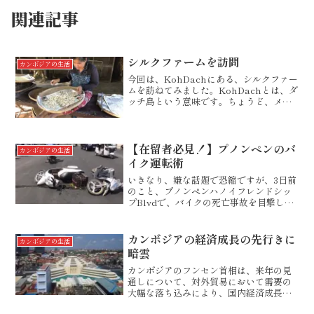
関連記事
シルクファームを訪問
カンボジアの生活
今回は、KohDachにある、シルクファー
ムを訪ねてみました。KohDachとは、ダ
ッチ島という意味です。ちょうど、メコ
ン川の中州にあります。陸とつながって
いない島ですから、フェリーでメコンを
渡るしかありません。プノンペンのリバ
ーサイドから...
【在留者必見！】プノンペンのバ
カンボジアの生活
イク運転術
いきなり、嫌な話題で恐縮ですが、3日前
のこと、プノンペンハノイフレンドシッ
プBlvdで、バイクの死亡事故を目撃しま
した。レッドやオレンジゾーンが解除に
なり、通常の交通量が戻ってきたプノン
ペンでは、以前のように交通事故が起こ
カンボジアの経済成長の先行きに
カンボジアの生活
り始めています。そ...
暗雲
カンボジアのフンセン首相は、来年の見
通しについて、対外貿易において需要の
大幅な落ち込みにより、国内経済成長率
が低下するとの見通しを発表しました。