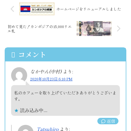
ホームぺージをリニューアルしました
初めて見た！カンボジアの15,000リエ
ル札
コメント
なかやん(中村)
より:
2020年10月23日 6:10 PM
私のカフェーを取り上げていただきありがとうございま
す。
読み込み中…
返信
Tatsuhiro
より: