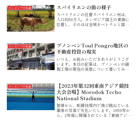
２０００年前半から右肩上がりに上昇し
てきた経済成長は、衣類の輸出、観光業
スバイリエンの街の様子
カンボジアの生活
の収入、建設や不動産への...
スバイリエンの位置スバイリエン州は、
人口約50万人。カンボジア国土の東南に
位置し、そのほぼ全域をベトナムと国境
をまたぐ州です。スバイリエンの中心地
は、カンボジアのプノンペンとベトナム
のホーチミンを結ぶ国道一号線のほぼ中
間地点にあります。プノ...
プノンペンToul Pongro地区の
カンボジアの生活
不動産投資の現実
いつも、お読みいただきありがとうござ
います。本日の記事は、プノンペンの縫
製工場の現在の実態について書いてみた
いと思います。プノンペン市内西部に
Toul Pongroという地区があります。こ
こには、縫製工場が立ち並んでいます。
【2023年第32回東南アジア競技
カンボジアの生活
つまり、地方から...
大会会場】Morodok Techo
National Stadium
冒頭から、新競技場内で飛び跳ねている
筆者の写真で失礼いたします。1959年か
ら、2年毎に開催されている「東南アジア
競技大会」をご存じでしょうか。タイミ
ャンマーマレーシアシンガポールラオス
ベトナムフィリピンインドネシアブルネ
イカンボジア東ティ...