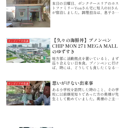
本日の日曜日、ボンクナーエリアのホス
トファミリーYonさん宅に知人のHさん
が宿泊しました。調理担当は、息子さ
ん。ファミリーの夜の食事に招かれまし
た。典型的な、カンボジア地方部の料理
です。お米は１２月に収穫されたばか
り。美味しそうなのが、写真...
【久々の海鮮丼】プノンペン
カンボジアの生活
CHIP MON 271 MEGA MALL
のゆずすき
地方部に活動拠点を置いていると、まず
巡り合えない日本食。プノンペンに行け
ば、時には、どうしても食したくなるも
のです。日本人ですから・・・。今回
は、2022年9月にオープンしたCHIP
MON 271 MEGA MALLの「ゆずすき」
思いがけない出来事
カンボジアの生活
におじゃ...
ある小学校を訪問した時のこと、その学
校に以前顔見知りであった方の奥様が先
生として勤めていました。奥様のご主人
は、チャンシーさんという方で、スバイ
リエン大学の日本語学科の先生なので
す。ですから、カンボジア人ですが日本
語が大変上手です。奥様が、...