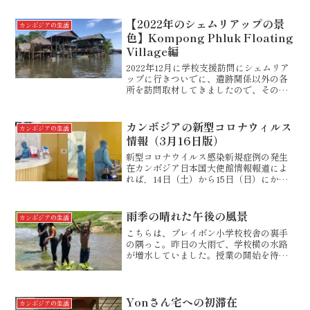
【2022年のシェムリアップの景
カンボジアの生活
色】Kompong Phluk Floating
Village編
2022年12月に学校支援訪問にシェムリア
ップに行きついでに、遺跡関係以外の各
所を訪問取材してきましたので、そのう
ちの何カ所かについてご紹介します。今
回は、Kompong Phluk Floating
Villageです。実は、トンレサップ...
カンボジアの新型コロナウィルス
カンボジアの生活
情報（3月16日版）
新型コロナウイルス感染新規症例の発生
在カンボジア日本国大使館情報報道によ
れば，14日（土）から15日（日）にかけ
て，新たに5名の感染が確認されたとのこ
とです。カンボジア国内における感染確
認数は12例となっています。【カンボジ
雨季の晴れた午後の風景
カンボジアの生活
ア 州別の感染確...
こちらは、プレイボン小学校校舎の裏手
の隅っこ。昨日の大雨で、学校横の水路
が増水していました。授業の開始を待っ
ていた別のクラスの子どもたち。担当の
メイ先生がどうもお休みのようです。全
身濡れることがこんなにも気持ちいいの
は、日射が強烈なカンボジ...
Yonさん宅への初滞在
カンボジアの生活