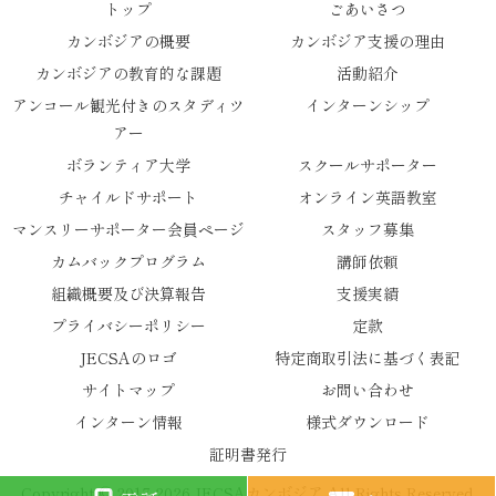
トップ
ごあいさつ
カンボジアの概要
カンボジア支援の理由
カンボジアの教育的な課題
活動紹介
アンコール観光付きのスタディツ
インターンシップ
アー
ボランティア大学
スクールサポーター
チャイルドサポート
オンライン英語教室
マンスリーサポーター会員ページ
スタッフ募集
カムバックプログラム
講師依頼
組織概要及び決算報告
支援実績
プライバシーポリシー
定款
JECSAのロゴ
特定商取引法に基づく表記
サイトマップ
お問い合わせ
インターン情報
様式ダウンロード
証明書発行
Copyright © 2017-2026 JECSAカンボジア All Rights Reserved.