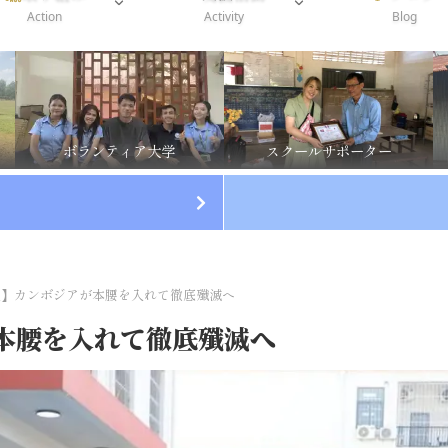
Action
Activity
Blog
ボランティア大学
スクールサポーター
点】カンボジアが本腰を入れて徹底殲滅へ
本腰を入れて徹底殲滅へ