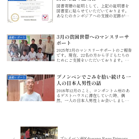
図書寄贈の証明として、上記の証明書を
図書室に貼らせていただいております。
あなたのカンボジアへの支援の足跡が確
実に残りますね。なお、日本語部分は、
クメール語になります。最後まで、お読
みいただきありがとうございました。ブ
ログランキングにご協力い...
3月の貧困世帯へのマンスリーサ
活動レポート
ポート
2025年3月のマンスリーサポートのご報告
です。現在、22名の方から子どもたちの
ためにご支援をいただいております。改
めまして、心からお礼を申し上げます。
さて、日本円で国内に入れていただく皆
様からのお金は、為替手数料と国際送金
プノンペンでごみを拾い続ける一
活動レポート
手数料で減額され...
人の日本人男性の話
2018年12月のこと、コンポントム州のあ
るゲストハウスに滞在していた時、偶
然、一人の日本人男性とお会いしまし
た。お名前は、井上あいびきさん、67
歳。プノンペン農業大学で、現在、食品
科学について指導していらっしゃいま
す。気さくなこの方とお話...
プレイベン州Kdoeang Reay Primary