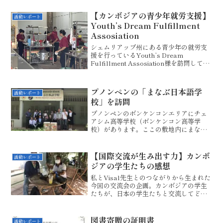
【カンボジアの青少年就労支援】
活動レポート
Youth’s Dream Fulfillment
Assosiation
シェムリアップ州にある青少年の就労支
援を行っているYouth’s Dream
Fulfillment Assosiation様を訪問してき
ました。１階正面にバーカウンターがあ
りますが、なぜかわかりますか？それ
は、ホテルやラウンジ等でのサービ...
プノンペンの「まなぶ日本語学
活動レポート
校」を訪問
プノンペンのボンケンコンエリアにチェ
アシム高等学校（ボンケンコン高等学
校）があります。ここの敷地内にまなぶ
日本人学校があります。こちら、学長の
柳内さんです。今回、ご支援いただいた
教材を日本から運んでいただいたのが最
【国際交流が生み出す力】カンボ
活動レポート
初のご縁です。合計16㎏も...
ジアの学生たちの感想
私とVisal先生とのつながりから生まれた
今回の交流会の企画。カンボジアの学生
たちが、日本の学生たちと交流してどん
な印象を持ったのかを尋ねてみました。
Dear everyone in JapanI really
enjoyed the ti...
図書寄贈の証明書
活動レポート