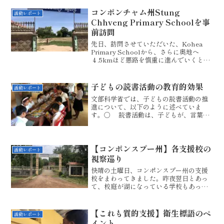
介している女性。あまり...
コンポンチャム州Stung
活動レポート
Chhveng Primary Schoolを事
前訪問
先日、訪問させていただいた、Kohea
Primary Schoolから、さらに奥地へ
４.5kmほど悪路を慎重に進んでいくと、
Chhbar Ampeuv communeに入りま
す。そこにあるのが、Stung Chhveng
Villege。...
子どもの読書活動の教育的効果
活動レポート
文部科学省では、子どもの読書活動の推
進について、以下のように述べていま
す。○ 読書活動は、子どもが、言葉を
学び、感性を磨き、表現力を高め、創造
力を豊かなものにし、人生をより深く生
きる力を身に付けていく上で欠くことの
できないものです。○ ...
【コンポンスプー州】各支援校の
活動レポート
視察巡り
快晴の土曜日、コンポンスプー州の支援
校をまわってきました。昨夜翌日とあっ
て、校庭が湖になっている学校もあった
りしました。メコン川の水位もかなり上
がっています。以下、リストをもとに順
に回っていきました。奥地へ行けば行く
【これも質的支援】衛生標語のペ
活動レポート
ほど、だんだん田舎度が増...
イント