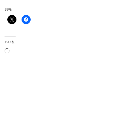
共有:
いいね:
読
み
込
み
中…