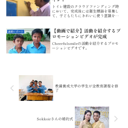
トイレ建設のクラウドファンディング時
において、完成後には衛生標語を募集し
て、子どもたちにきれいに使う意識をも
たせることを狙っていくことをお約束し
ました。トイレ建設を通して、手を洗う
習慣きれいに使う意識公共心の向上トイ
【動画で紹介】活動を紹介するプ
活動レポート
レを見れば、その家の衛生...
ロモーションビデオが完成
Cheerfulsmileの活動を紹介するプロモ
ーションビデオです。
教員養成大学の学生が全教育課程を修
了
Sokkoirさんの婚約式