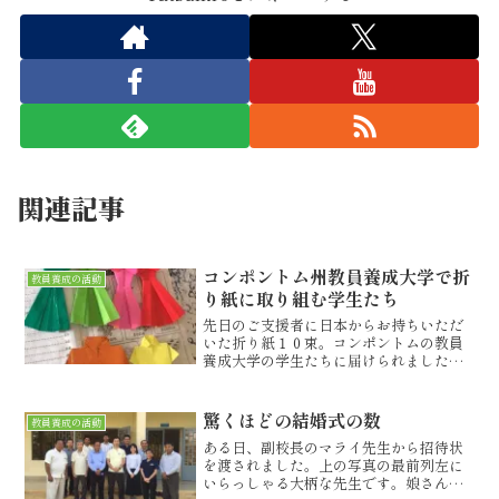
関連記事
コンポントム州教員養成大学で折
教員養成の活動
り紙に取り組む学生たち
先日のご支援者に日本からお持ちいただ
いた折り紙１０束。コンポントムの教員
養成大学の学生たちに届けられました。
今、２年生は、長期２か月の教育実習中
ですので、１年生だけが大学で学んでい
ます。彼らが、今、取り組んでいるの
驚くほどの結婚式の数
教員養成の活動
は、教室の装飾。小学校教員...
ある日、副校長のマライ先生から招待状
を渡されました。上の写真の最前列左に
いらっしゃる大柄な先生です。娘さんが