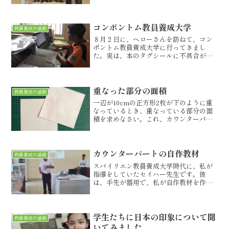
結婚するので、ぜひあなたにも来てほし
いという招待状です。立派な厚紙で、金
色文字で書かれています。こういうとこ
ろには、お金をかけるのが...
コンポントム教員養成大学
教員養成の活動
８月２日に、ヘローさんを訪ねて、コン
ポントム教員養成大学に行ってきまし
た。実は、本のタグシールに不具合があ
り、再印刷の必要が生じました。コンポ
ントム市内でプリントショップを探した
のですが、なかなか見つからず、教員養
成大学で勤務しているヘロー...
重なった部分の面積
教員養成の活動
一辺が10cmの正方形2枚が下のように重
なっているとき、重なっている部分の面
積を求めなさい。これ、カウンターパー
トも、学生たちもなかなか解けなかった
のです。皆さんは、いかがでしょうか。
最後まで、お読みいただきありがとうご
ざいました。ブログラ...
カウンターパートの自作教材
教員養成の活動
スバイリエン教員養成大学時代に、私が
指導をしていたセイハー先生です。彼
は、手先が器用で、私が自作教材を作る
と、よくそれを真似て、新しいものを作
っていました。今回、彼が製作したの
は、円の求積模型図です。円を細かなお
うぎ形に切り、それを変形する...
学生たちに日本の印象について聞
教員養成の活動
いてみました