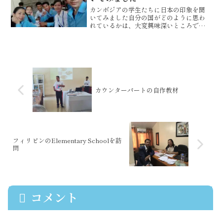
カンボジアの学生たちに日本の印象を聞
いてみました自分の国がどのように思わ
れているかは、大変興味深いところです
ね。2年Bクラスの生徒たちが、日本につ
いてどんな印象を持っているのかを一言
ずつ語ってくれました。・日本人はお辞
儀で挨拶をします。90...
カウンターパートの自作教材
フィリピンのElementary Schoolを訪
問
コメント