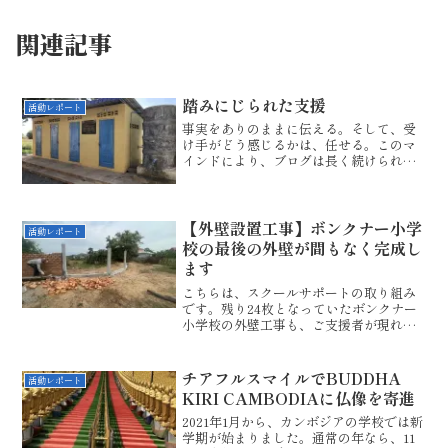
関連記事
踏みにじられた支援
活動レポート
事実をありのままに伝える。そして、受
け手がどう感じるかは、任せる。このマ
インドにより、ブログは長く続けられま
す。「上の事実を伝える」に基づいて、
昨年暮れに起こったある出来事について
書いてみようと思います。実は、新しく
できたトイレの記念碑に貼...
【外壁設置工事】ボンクナー小学
活動レポート
校の最後の外壁が間もなく完成し
ます
こちらは、スクールサポートの取り組み
です。残り24枚となっていたボンクナー
小学校の外壁工事も、ご支援者が現れ、
すでに施工が始まっています。鉄条網が
取り払われ、プロのワーカーさんたちが
連日ブロック塀を手作業で積み上げてい
チアフルスマイルでBUDDHA
活動レポート
ます。なぜ、外壁が必要...
KIRI CAMBODIAに仏像を寄進
2021年1月から、カンボジアの学校では新
学期が始まりました。通常の年なら、11