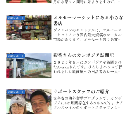
月の水祭りと同時に始まりますので、約2
か月遅れての新学期と言うことになりま
す。こんな状況ですから、各学校でも、
教育省の指導の下、新型コロナウィルス
オルセーマーケットにある小さな
活動レポート
への対策、マス...
書店
プノンペンのセントラルに、オルセーマ
ーケットという国内最大規模のローカル
市場があります。オルセーと言う名前か
らお分かりいただけるように、カンボジ
アは、シアヌーク前国王のはたらきによ
り、1953年に長らく続いたフランスによ
彩香さんのカンボジア訪問記
活動レポート
る統治から完全独立を...
２０２５年５月にカンボジアを訪問され
たAyakaさんです。ひろしまハウスで行
われました絵画展への出品者のお一人で
す。彩香さんは、日本で活躍するデザイ
ナーです。カンボジア滞在中のある日、
コンポンスプー州のアンスロゲー小学校
とスラスターチャン小...
サポートスタッフのご紹介
活動レポート
文科省の海外留学プログラムで、カンボ
ジアに4か月間滞在するNさんです。チア
フルスマイルのサポートスタッフとし
て、学校訪問に同行し、交流活動の補
助、写真撮影、活動の様子やカンボジア
での滞在の様子を記事にまとめたりしま
す。先日の支援訪問でも、子...