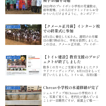
椅子40脚を寄贈
2023年のプレイボン小学校の児童数は、
前年度増。この人口ピラミッドからお分
かりいただけますように、カンボジアで
は児童数が年々増えています。こちら
は、小学校2年生のAクラスですが、なん
と62人も在籍しています。このクラス、
【クメール正月前】インターン校
活動レポート
ベテランの先生だか...
での終業式に参加
4月1日に着任したKさん。週明けの月曜
日の朝7時45分に、学校を訪問しました。
この日は、クメール正月前、プレイボン
小学校では終業式が行われていました。
村長さんや地域の役員さんたちも参加し
ています。子どもたちが、家から持ち寄
【トイレ建設】教育支援のプロジ
活動レポート
った食べ物を先生方...
ェクトが終了しました
数多くの方々にご支援を頂きましたクラ
ウドファンディングが、8月31日をもって
終了いたしました。トイレは、当初2基補
修、2基新設の予定でスタートしました
が、途中から4基の新設・手洗い場の設
置・貯水槽と足洗い場の設置と拡大さ
Chreav小学校の水道修繕が完了
活動レポート
れ、セカンドゴールを...
シェムリアップ州Chreav小学校のトイ
レ。写真で見ても、老朽化が進んでいる
ことが一目瞭然ですが、紙面上で唯一お
伝え出来ないものがあります。それ