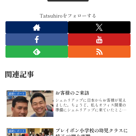
Tatsuhiroをフォローする
関連記事
お客様のご来訪
活動レポート
シェムリアップに日本からお客様が見え
ました。ちょうど、私もオフィス開業の
準備にシェムリアップに来ていたところ
で、こちらでお会いすることになりまし
た。カンボジア支援に関心を持ってこら
れたというＡ様。アンコール一日観光の
ショートコースをドライバ...
プレイボン小学校の幼児クラスに
活動レポート