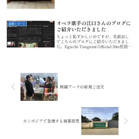
は、・・・。においです。はっきりいっ
て、臭いんです。小便器が陶器ではな
く、壁面にべったりつくモル...
オペラ歌手の江口さんのブログに
活動レポート
ご紹介いただきました
ちょっと恥ずかしいのですが、名前出し
でこちらのブログにご紹介いただきまし
た。Eguchi Tsugumi Official Site松田辰
弘さんとの出会い続・松田辰弘さんとの
出会い江口さんは、もともとNGOに対し
て猜疑的な見方をされていたと...
刺繍ワークの新規ご注文
カンボジアで急増する麻薬密売