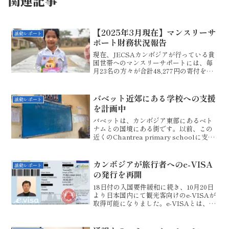
関連記事
【2025年3月現在】マンスリーサ
活動レポート
ポート財務状況報告
現在、JECSAカンボジアが行っている貧
困世帯へのマンスリーサポートには、毎
月23名の方々が合計48,277円の寄付をく
ださっております。（3,000円以上の寄付
には、お名前を添えてのサポート）これ
を、ドル円の為替レートに変えて、海外
バベット近郊にある学校への支援
活動レポート
送金す...
を計画中
バベットは、カンボジア東部にあるベト
ナムとの国境にある街です。以前、この
近くのChantrea primary schoolに支援
のために訪問させていただいたことがあ
ります。実は、教員養成大学時代に在籍
していた優秀な学生サモン君がこの地区
カンボジアが旅行者へのe-VISA
活動レポート
に...
の発行を再開
18日付の入国要件緩和に続き、10月20日
より日本国内にて観光客向けのe-VISAが
取得可能になりました。e-VISAとは、ネ
ット上で取得できるビザのことです。滞
在は1か月間有効で、入国後にこちらで更
新が可能です。Cambodia re-o...