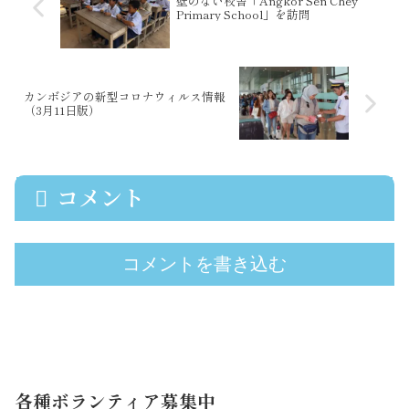
壁のない校舎「Angkor Sen Chey
Primary School」を訪問
カンボジアの新型コロナウィルス情報
（3月11日版）
コメント
コメントを書き込む
各種ボランティア募集中