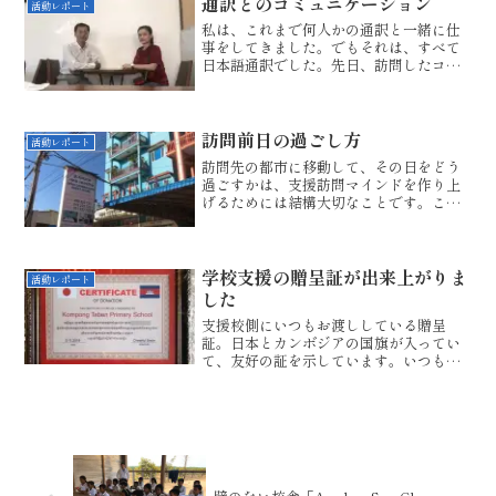
通訳とのコミュニケーション
活動レポート
私は、これまで何人かの通訳と一緒に仕
事をしてきました。でもそれは、すべて
日本語通訳でした。先日、訪問したコン
ポントムのソンダン地区に同行してくれ
たのもカンボジア人の日本語通訳。ブン
ヘンさんとヘローさん。この2人はプロフ
ェッショナルなので、ほ...
訪問前日の過ごし方
活動レポート
訪問先の都市に移動して、その日をどう
過ごすかは、支援訪問マインドを作り上
げるためには結構大切なことです。この
日の午後、コンポントムは、快晴でし
た。スティッカーを張る作業を手早く終
え、少し部屋でくつろぎます。夜は、ス
タッフとの食事会を行いまし...
学校支援の贈呈証が出来上がりま
活動レポート
した
支援校側にいつもお渡ししている贈呈
証。日本とカンボジアの国旗が入ってい
て、友好の証を示しています。いつも、
支援者が来ることが確定してから作成し
ているのですが、これは結構な手間がか
かります。１ 支援校の決定２ 支援訪
問日の確定３ 学校側との支...