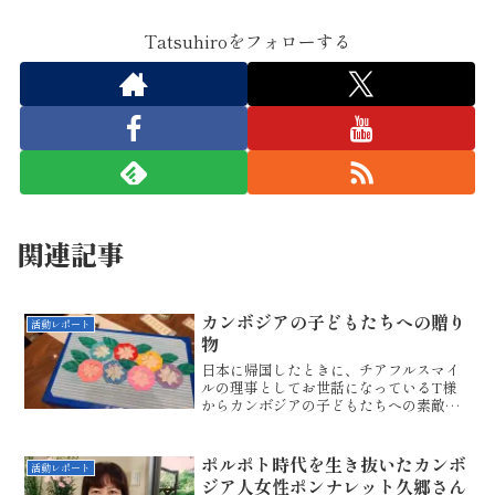
Tatsuhiroをフォローする
関連記事
カンボジアの子どもたちへの贈り
活動レポート
物
日本に帰国したときに、チアフルスマイ
ルの理事としてお世話になっているT様
からカンボジアの子どもたちへの素敵な
プレセントを頂きました。折り紙で丹念
に織られた独楽です。一つの独楽が３枚
で作られています。きっと、子どもたち
ポルポト時代を生き抜いたカンボ
活動レポート
に折り紙の奥深さを伝える...
ジア人女性ポンナレット久郷さん