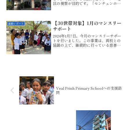
区の視察が目的です。「センチェンホー
ンゲストハウス」いつも利用する居心地
のいいホテルに滞在しました。私は、あ
りがたいことに細かな手続きなしに顔パ
スで部屋に案内してくれま...
【30世帯対象】1月のマンスリー
活動レポート
サポート
2024年1月7日。今月のマンスリーサポー
トを行いました。この事業は、両校との
協議の上で、継続的に行っている慈善事
業です。今年の初めということもあり、
奨学金10$と共におニューの白シャツを30
着配らせていただきました。スラスター
チャン小学校...
Veal Prinh Primary Schoolへの支援訪
問