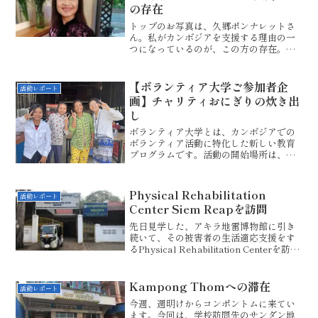
の存在
トップのお写真は、久郷ポンナレットさ
ん。私がカンボジアを支援する理由の一
つになっているのが、この方の存在。現
在、日本に住んでいる正真正銘のカンボ
ジア人です。彼女は、1975年～79年の間
のポルポト政権下のカンボジアで、ご両
【ボランティア大学ご参加者企
活動レポート
親と兄弟4人を亡く...
画】チャリティおにぎりの炊き出
し
ボランティア大学とは、カンボジアでの
ボランティア活動に特化した新しい教育
プログラムです。活動の開始場所は、ま
ずはプノンペンから。ナイトマーケット
の座敷に座り、露店での夕食。沈みゆく
夕日をバックに、ラタナックタワーとカ
Physical Rehabilitation
活動レポート
ナディアンタワーがくっき...
Center Siem Reapを訪問
先日見学した、アキラ地雷博物館に引き
続いて、その被害者の生活適応支援をす
るPhysical Rehabilitation Centerを訪問
しました。この施設は、各州に置かれる
公的な機関であり、カンボジアの11州に
設置されています。今回訪問...
Kampong Thomへの滞在
活動レポート
今週、週明けからコンポントムに来てい
ます。今回は、学校訪問先のサンダン地