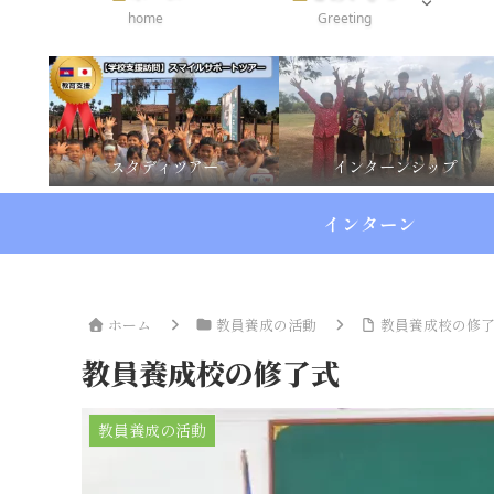
home
Greeting
スタディツアー
インターンシップ
インターン
ホーム
教員養成の活動
教員養成校の修
教員養成校の修了式
教員養成の活動