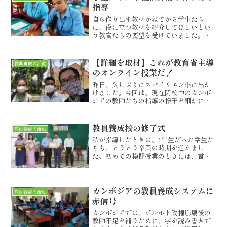
指導
自ら作り出す教材かねてから学生たち
に、役に立つ教材を紹介してほしいとい
う教官たちの要望を受けていました。単
位変換器の試作品を見せると、ある教官
が「自分も小さいころは単位の計算が苦
手だった。だから、これは、カンボジア
【詳細を取材】これが教育省主導
教員養成の活動
の子たちにはとても役に立つ...
のオンライン授業だ！
昨日、久しぶりにスバイリエン州に出か
けました。今回は、現在閉校中のカンボ
ジアの教師たちの指導の様子を細かに取
材するのが目的でした。取材に協力して
くれたのは、KimhongくんとTarryさん
の両人です。2人は、教員養成校で待って
教員養成校の修了式
教員養成の活動
いてくれまし...
私が指導したときは、1年生だった学生た
ちも、とうとう卒業の時期を迎えまし
た。初めての模擬授業のときには、言葉
に詰まったり、どうしていいかわからな
かったりしていた学生たちも、経験を積
むたびに授業をうまく進められるように
なっていきました。指導し...
カンボジアの教員養成システムに
教員養成の活動
赤信号
カンボジアでは、ポルポト政権崩壊後の
教師不足を補うために、字を読み書きで