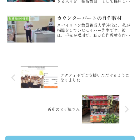
きる人々を「指名教員」として採用しま
した。そして、慢性的な教師不足を補う
ために現在もなお続いている、非常勤教
員（Contract Teacher）の制度となって
カウンターパートの自作教材
教員養成の活動
います。...
スバイリエン教員養成大学時代に、私が
指導をしていたセイハー先生です。彼
は、手先が器用で、私が自作教材を作る
と、よくそれを真似て、新しいものを作
っていました。今回、彼が製作したの
は、円の求積模型図です。円を細かなお
うぎ形に切り、それを変形する...
アクティボでご支援いただけるように
なりました
近所のピザ屋さん