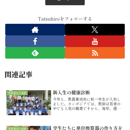
Tatsuhiroをフォローする
関連記事
新入生の健康診断
教員養成の活動
今年も、教員養成校に新一年生が入校し
ました。カンボジアでは、教師は若者の
中でも人気の職業ですから、毎年、選抜
試験は50倍を超える難関になります。入
学する生徒たちは、その競争率をパスし
てくる、優秀な生徒ばかりです。健康診
断が行われました。健康...
学生たちに単位換算器の作り方を
教員養成の活動