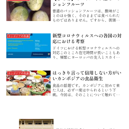
いたのは、山肌に樹木...
ションフルーツ
普通のパッションフルーツは、酸味がこ
とのほか強く、そのままでは食べられた
ものではありません。ですから、街頭の
お店で売られているパッションフルーツ
ジュースには、砂糖が加えられていま
す。過去記事はこちらビタミン豊富なパ
新型コロナウィルスへの各国の対
カンボジアの生活
ッションソーダところが、こ...
応における考察
ドイツにおける新型コロナウィルスへの
対応このところ在宅時間が長いこともあ
り、頻繁にヨーロッパの友人とスカイプ
で会話をしています。実測9,229kmも離
れた場所にいる者同士が、スカイプでそ
の場感覚で会話ができることには今更な
はっきり言って信用しない方がい
カンボジアの生活
がら驚きはありませ...
いカンボジアの食品衛生
食品の話題です。カンボジアに初めて来
た人は、必ず一度はやられるという下
痢。今回は、そのことについて触れてみ
たいと思います。先日、こんなニュース
がありました。腐敗した加工肉2トン押収
2020年7月1日 POSTE カンボジアンニ
ュースより加工...