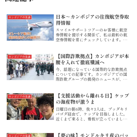
日本～カンボジアの往復航空券取
カンボジアの生活
得情報
スマイルサポートツアーのお客様に航空
券情報を提示する関係で、私は最新の航
空券情報を常にチェックしています。航
空券をサイトで検索する場合には、価格
表示に2種類あります。諸税金や空港使用
料などを含まない価格表示と含めた場合
【国際詐欺拠点】カンボジアが本
カンボジアの生活
での総額での価格表示で...
腰を入れて徹底殲滅へ
今、話題になっている国際的な詐欺拠点
についての記事です。カンボジアでの国
際詐欺グループの摘発のニュースが、日
本でも相次いでいるので、ご存じの方も
多いと思います。ここ連日のように、カ
ンボジア国内では詐欺拠点の摘発のニュ
【支援活動から離れる日】ケップ
カンボジアの生活
ースがフェイスブック上で...
の海産物が激うま
日曜日の朝6時、我々3人は、ブッダキリ
パゴダ経由で、ケップを目指しました。
近くまで来ると、看板が立っていまし
た。しかも、ここからの道も以前は、ガ
タガタの土道でしたが、きれいに整備さ
れていました。2021年に来た時と違って
【夢の味】モンドルキリ産のパッ
カンボジアの生活