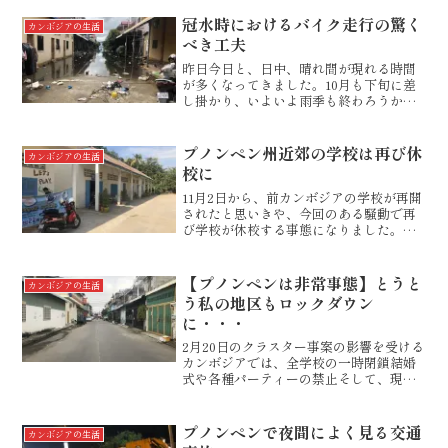
職業訓練校のようです。日本の企業さん
が出資していますね。こちらと併設にな
冠水時におけるバイク走行の驚く
カンボジアの生活
っているようで...
べき工夫
昨日今日と、日中、晴れ間が現れる時間
が多くなってきました。10月も下旬に差
し掛かり、いよいよ雨季も終わろうかと
いう感じになりつつあります。それにし
ても、今年の水害はひどかったです。で
も、プノンペン中を観察して、どの地区
プノンペン州近郊の学校は再び休
カンボジアの生活
が低いのかがよくわかっ...
校に
11月2日から、前カンボジアの学校が再開
されたと思いきや、今回のある騒動で再
び学校が休校する事態になりました。そ
れは、カンボジアを来訪した某国の外務
省関係の役人が新型コロナに感染してい
たということ。その一団は、カンボジア
【プノンペンは非常事態】とうと
カンボジアの生活
の各所を訪問しており...
う私の地区もロックダウン
に・・・
2月20日のクラスター事案の影響を受ける
カンボジアでは、全学校の一時閉鎖結婚
式や各種パーティーの禁止そして、現
在、プノンペンでは、PM8：00～AM5：
00の夜間外出禁止州間移動禁止市内数か
所のロックダウン一部工場の閉鎖などに
プノンペンで夜間によく見る交通
カンボジアの生活
加え、全飲食店...