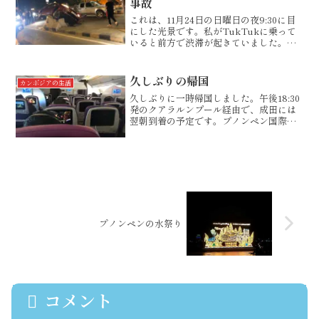
事故
これは、11月24日の日曜日の夜9:30に目
にした光景です。私がTukTukに乗って
いると前方で渋滞が起きていました。こ
の時間に渋滞はないはずなのに…と思い
ながら通り過ぎてみると、自動車の単独
事故。乗用車が中央分離帯に乗り上げて
久しぶりの帰国
カンボジアの生活
いました。無...
久しぶりに一時帰国しました。午後18:30
発のクアラルンプール経由で、成田には
翌朝到着の予定です。プノンペン国際空
港へ。少し時間の余裕をもっていくこと
が、快適な空の旅には欠かせません。空
港で帰国時の行動を改めてチェックしま
す。ちょっと、書き...
プノンペンの水祭り
コメント