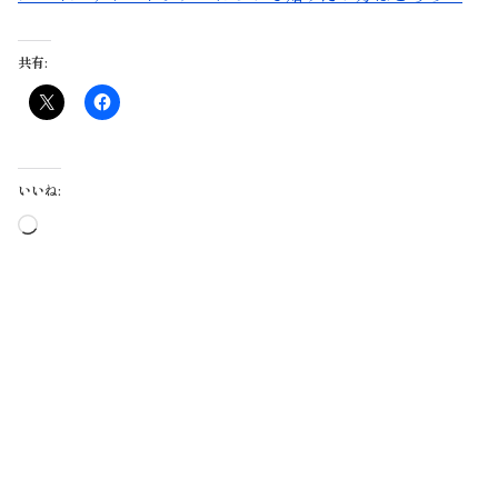
共有:
いいね:
読
み
込
み
中…