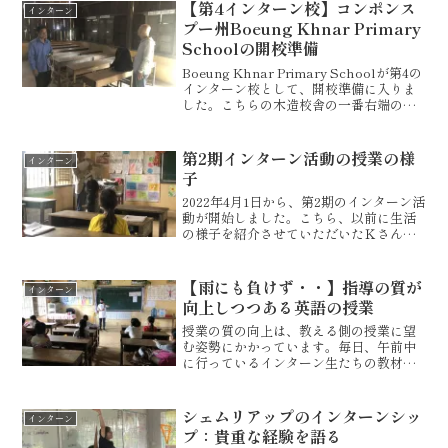
【第4インターン校】コンポンス
インターン
プー州Boeung Khnar Primary
Schoolの開校準備
Boeung Khnar Primary Schoolが第4の
インターン校として、開校準備に入りま
した。こちらの木造校舎の一番右端の教
室が空き教室となっていまして、そこを
お借りして英語の指導を行わせていただ
く運びとなりました。使われていなか...
第2期インターン活動の授業の様
インターン
子
2022年4月1日から、第2期のインターン活
動が開始しました。こちら、以前に生活
の様子を紹介させていただいたＫさんの
記事です。そのＫさんの授業が軌道に乗
りつつあります。授業初日、早めに学校
に来たら、まだ校門が締まっていたの
【雨にも負けず・・】指導の質が
インターン
で、子どもたちと談...
向上しつつある英語の授業
授業の質の向上は、教える側の授業に望
む姿勢にかかっています。毎日、午前中
に行っているインターン生たちの教材準
備。インターンの方々、子どもたちに楽
しんで取り組んでもらいたい一心で、手
作りの数字カードを作成しています。授
シェムリアップのインターンシッ
インターン
業に取り入れるダンスを練...
プ：貴重な経験を語る