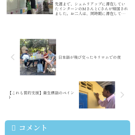
先週まで、シェムリアップに滞在してい
たインターンのMさんとCさんが帰国され
ました。お二人は、同時期に滞在してい
たこともあり、息の合ったコンビネーシ
ョンで、現地の先生方との協業に取り組
んでいただきました。リアックスメイ先
生との協業は、いつもと...
日本語が飛び交ったキリロムでの夜
【これも質的支援】衛生標語のペイン
ト
コメント