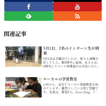
関連記事
5月1日、2名のインターン生が到
インターン
着
5月1日は日曜日でしたが、皆さん結構大
忙しでした。朝5時半に起床。Ｋさんは、
6時半にクメール料理店のお手伝いのため
に早々出発。私とＭさんは、ビザ延長の
ために6時45分にプノンペンへ。Ｍさんの
ビザはERなので、申請書類に写真と
ローカルの学習教室
インターン
FPCSを見せて...
11月から、自宅でローカル英語教室を始
めています。雑然としている机で恐縮で
す。生徒は、現在5人。Seav Eing 7年
生Seav Ey 6年生Dana 4年生
Vatanak 4年生Reach 3年生最年長の
Seav Eingは、お...